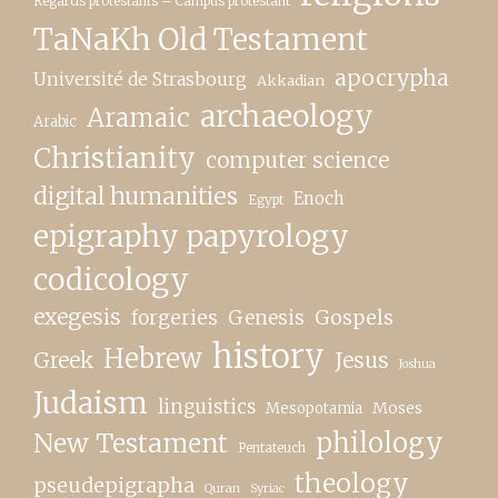
Regards protestants – Campus protestant
TaNaKh Old Testament
apocrypha
Université de Strasbourg
Akkadian
archaeology
Aramaic
Arabic
Christianity
computer science
digital humanities
Enoch
Egypt
epigraphy papyrology
codicology
exegesis
forgeries
Genesis
Gospels
history
Hebrew
Greek
Jesus
Joshua
Judaism
linguistics
Moses
Mesopotamia
New Testament
philology
Pentateuch
theology
pseudepigrapha
Quran
Syriac