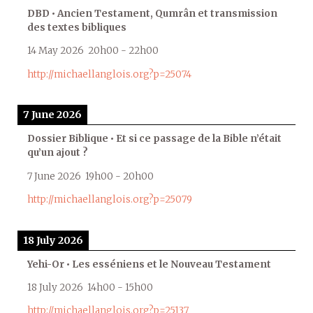
DBD • Ancien Testament, Qumrân et transmission
des textes bibliques
14 May 2026
20h00
-
22h00
http://michaellanglois.org?p=25074
7 June 2026
Dossier Biblique • Et si ce passage de la Bible n’était
qu’un ajout ?
7 June 2026
19h00
-
20h00
http://michaellanglois.org?p=25079
18 July 2026
Yehi-Or • Les esséniens et le Nouveau Testament
18 July 2026
14h00
-
15h00
http://michaellanglois.org?p=25137