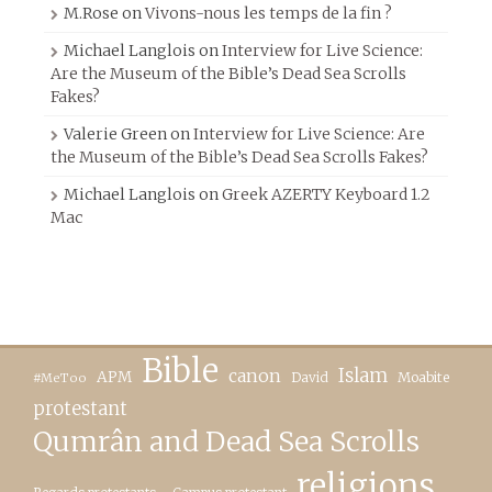
M.Rose
on
Vivons-nous les temps de la fin ?
Michael Langlois
on
Interview for Live Science:
Are the Museum of the Bible’s Dead Sea Scrolls
Fakes?
Valerie Green
on
Interview for Live Science: Are
the Museum of the Bible’s Dead Sea Scrolls Fakes?
Michael Langlois
on
Greek AZERTY Keyboard 1.2
Mac
Bible
canon
Islam
APM
David
Moabite
#MeToo
protestant
Qumrân and Dead Sea Scrolls
religions