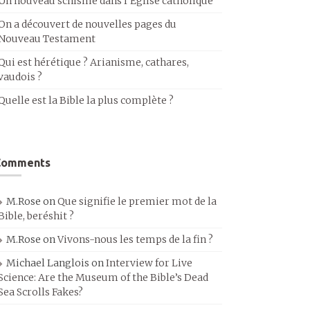
Un nouveau schisme dans l’Église catholique
On a découvert de nouvelles pages du
Nouveau Testament
Qui est hérétique ? Arianisme, cathares,
vaudois ?
Quelle est la Bible la plus complète ?
Comments
M.Rose
on
Que signifie le premier mot de la
Bible, beréshit ?
M.Rose
on
Vivons-nous les temps de la fin ?
Michael Langlois
on
Interview for Live
Science: Are the Museum of the Bible’s Dead
Sea Scrolls Fakes?