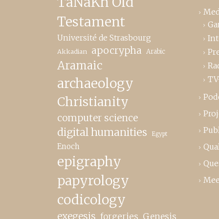
TaNaKh Old
Med
Testament
Ga
Université de Strasbourg
In
apocrypha
Pr
Akkadian
Arabic
Aramaic
Ra
TV
archaeology
Pod
Christianity
Proj
computer science
Publ
digital humanities
Egypt
Enoch
Qual
epigraphy
Que
papyrology
Mee
codicology
exegesis
forgeries
Genesis