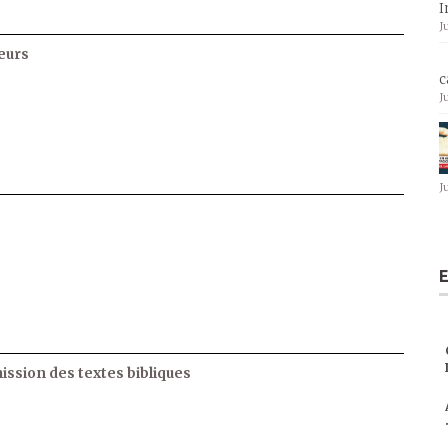
I
J
eurs
c
J
J
E
ssion des textes bibliques