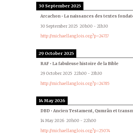
30 September 2025
Arcachon • La naissances des textes fondat
30 September 2025
20h00
-
21h30
http://michaellanglois.org?p=24717
29 October 2025
RAF • La fabuleuse histoire de la Bible
29 October 2025
22h00
-
23h30
http://michaellanglois.org?p=24785
14 May 2026
DBD • Ancien Testament, Qumrân et transmi
14 May 2026
20h00
-
22h00
http://michaellanglois.org?p=25074