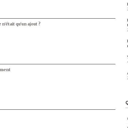
 n’était qu’un ajout ?
ament
Q