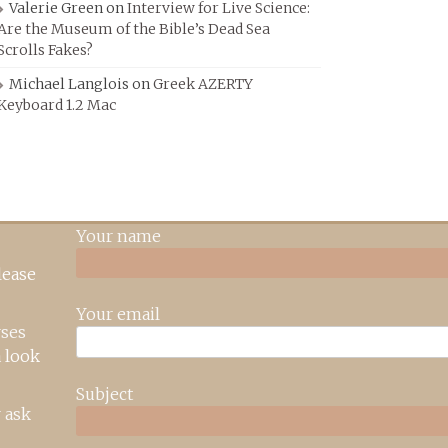
Valerie Green
on
Interview for Live Science:
Are the Museum of the Bible’s Dead Sea
Scrolls Fakes?
Michael Langlois
on
Greek AZERTY
Keyboard 1.2 Mac
Your name
lease
Your email
rses
 look
Subject
 ask