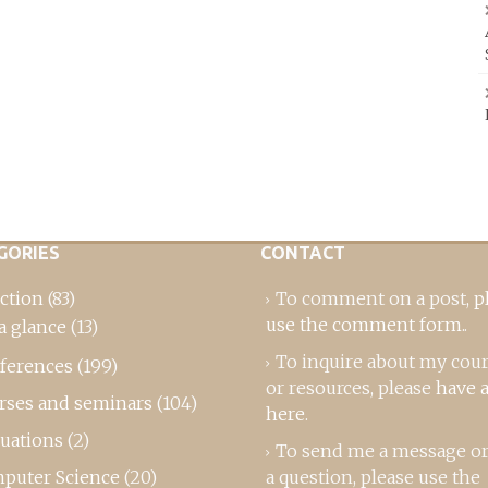
GORIES
CONTACT
ction
(83)
To comment on a post,
p
use the comment form
..
a glance
(13)
To inquire about my cou
ferences
(199)
or resources, please
have a
rses and seminars
(104)
here
.
luations
(2)
To send me a message or
puter Science
(20)
a question, please use the