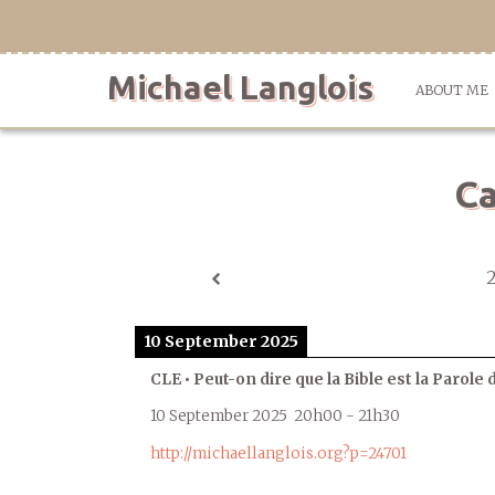
Skip
to
content
Michael Langlois
ABOUT ME
Ca
10 September 2025
CLE • Peut-on dire que la Bible est la Parole 
10 September 2025
20h00
-
21h30
http://michaellanglois.org?p=24701