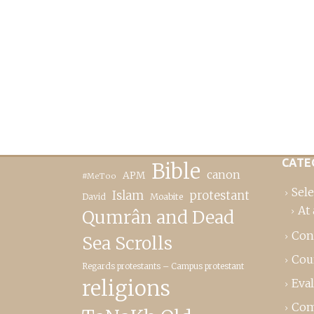
CATE
Bible
canon
APM
#MeToo
Sele
Islam
protestant
David
Moabite
At 
Qumrân and Dead
Con
Sea Scrolls
Cou
Regards protestants – Campus protestant
religions
Eva
Com