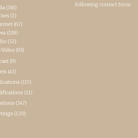
following contact form:
ia
(316)
mes
(1)
ternet
(67)
ess
(118)
dio
(52)
-Video
(93)
cast
(9)
ets
(41)
ications
(115)
ifications
(11)
stions
(347)
tings
(120)