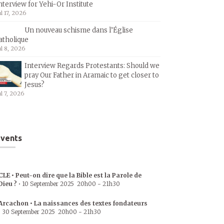
nterview for Yehi-Or Institute
ul 17, 2026
Un nouveau schisme dans l’Église
atholique
ul 8, 2026
Interview Regards Protestants: Should we
pray Our Father in Aramaic to get closer to
Jesus?
ul 7, 2026
vents
CLE • Peut-on dire que la Bible est la Parole de
Dieu ?
•
10 September 2025
20h00
-
21h30
Arcachon • La naissances des textes fondateurs
•
30 September 2025
20h00
-
21h30