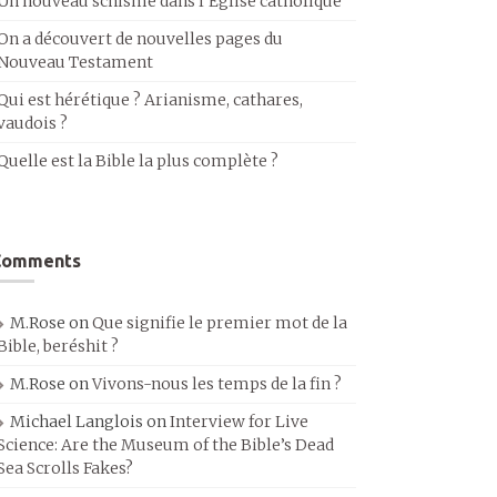
Un nouveau schisme dans l’Église catholique
On a découvert de nouvelles pages du
Nouveau Testament
Qui est hérétique ? Arianisme, cathares,
vaudois ?
Quelle est la Bible la plus complète ?
Comments
M.Rose
on
Que signifie le premier mot de la
Bible, beréshit ?
M.Rose
on
Vivons-nous les temps de la fin ?
Michael Langlois
on
Interview for Live
Science: Are the Museum of the Bible’s Dead
Sea Scrolls Fakes?