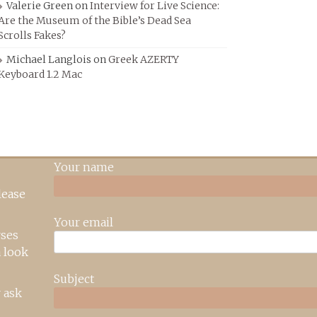
Valerie Green
on
Interview for Live Science:
Are the Museum of the Bible’s Dead Sea
Scrolls Fakes?
Michael Langlois
on
Greek AZERTY
Keyboard 1.2 Mac
Your name
lease
Your email
rses
 look
Subject
 ask