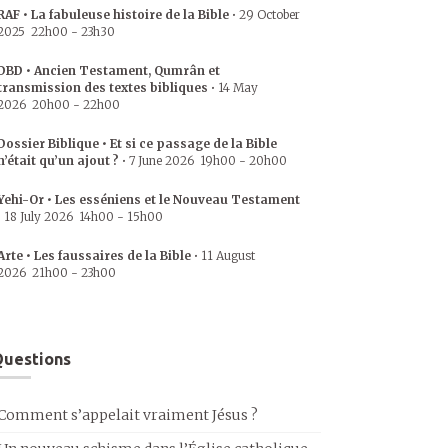
RAF • La fabuleuse histoire de la Bible
•
29 October
2025
22h00
-
23h30
DBD • Ancien Testament, Qumrân et
transmission des textes bibliques
•
14 May
2026
20h00
-
22h00
Dossier Biblique • Et si ce passage de la Bible
n’était qu’un ajout ?
•
7 June 2026
19h00
-
20h00
Yehi-Or • Les esséniens et le Nouveau Testament
•
18 July 2026
14h00
-
15h00
Arte • Les faussaires de la Bible
•
11 August
2026
21h00
-
23h00
uestions
Comment s’appelait vraiment Jésus ?