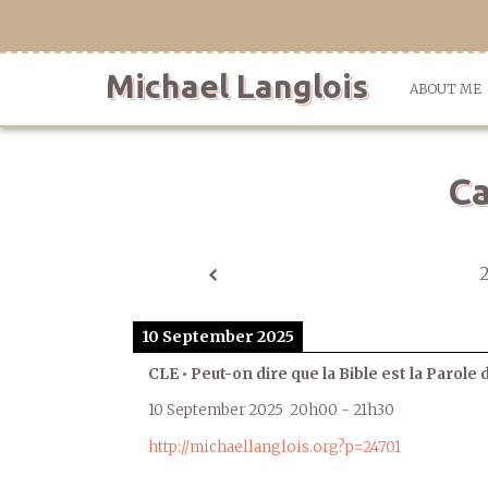
Skip
to
content
Michael Langlois
ABOUT ME
Ca
10 September 2025
CLE • Peut-on dire que la Bible est la Parole 
10 September 2025
20h00
-
21h30
http://michaellanglois.org?p=24701