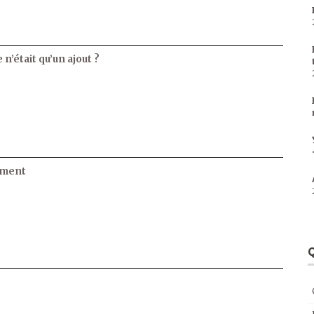
 n’était qu’un ajout ?
ament
Q