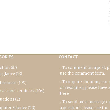
GORIES
CONTACT
ction
(83)
To comment on a post,
p
use the comment form
..
a glance
(13)
To inquire about my cou
ferences
(199)
or resources, please
have a
rses and seminars
(104)
here
.
luations
(2)
To send me a message or
puter Science
(20)
a question, please use the