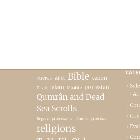
CATE
Bible
canon
APM
#MeToo
Sele
Islam
protestant
David
Moabite
At 
Qumrân and Dead
Con
Sea Scrolls
Cou
Regards protestants – Campus protestant
religions
Eva
Com