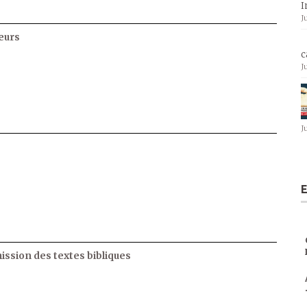
I
J
eurs
c
J
J
E
ssion des textes bibliques