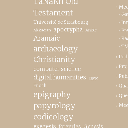
TaNaKh Old
Med
Testament
Ga
Université de Strasbourg
In
apocrypha
Pr
Akkadian
Arabic
Aramaic
Ra
TV
archaeology
Pod
Christianity
Proj
computer science
Publ
digital humanities
Egypt
Enoch
Qual
epigraphy
Que
papyrology
Mee
codicology
exegesis
forgeries
Genesis