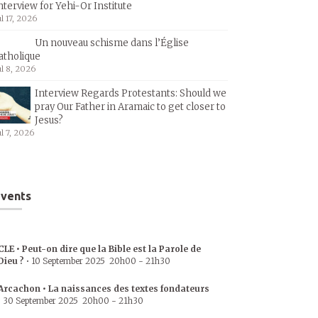
nterview for Yehi-Or Institute
ul 17, 2026
Un nouveau schisme dans l’Église
atholique
ul 8, 2026
Interview Regards Protestants: Should we
pray Our Father in Aramaic to get closer to
Jesus?
ul 7, 2026
vents
CLE • Peut-on dire que la Bible est la Parole de
Dieu ?
•
10 September 2025
20h00
-
21h30
Arcachon • La naissances des textes fondateurs
•
30 September 2025
20h00
-
21h30