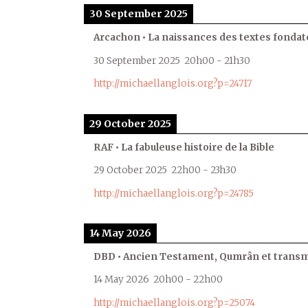
30 September 2025
Arcachon • La naissances des textes fondat
30 September 2025
20h00
-
21h30
http://michaellanglois.org?p=24717
29 October 2025
RAF • La fabuleuse histoire de la Bible
29 October 2025
22h00
-
23h30
http://michaellanglois.org?p=24785
14 May 2026
DBD • Ancien Testament, Qumrân et transmi
14 May 2026
20h00
-
22h00
http://michaellanglois.org?p=25074