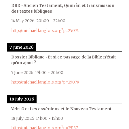
DBD • Ancien Testament, Qumrân et transmission
des textes bibliques
14 May 2026
20h00
-
22h00
http://michaellanglois.org?p=25074
7 June 2026
Dossier Biblique • Et si ce passage de la Bible n’était
qu’un ajout ?
7 June 2026
19h00
-
20h00
http://michaellanglois.org?p=25079
18 July 2026
Yehi-Or • Les esséniens et le Nouveau Testament
18 July 2026
14h00
-
15h00
http://michaellanglois.org?p=25137