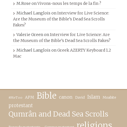
M.Rose
on
Vivons-nous les temps de la fin ?
Michael Langlois
on
Interview for Live Science:
Are the Museum of the Bible’s Dead Sea Scrolls
Fakes?
Valerie Green
on
Interview for Live Science: Are
the Museum of the Bible’s Dead Sea Scrolls Fakes?
Michael Langlois
on
Greek AZERTY Keyboard 1.2
Mac
Bible
canon
Islam
APM
David
Moabite
#MeToo
protestant
Qumrân and Dead Sea Scrolls
religions