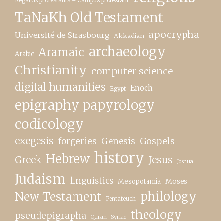
Regards protestants – Campus protestant
TaNaKh Old Testament
apocrypha
Université de Strasbourg
Akkadian
archaeology
Aramaic
Arabic
Christianity
computer science
digital humanities
Enoch
Egypt
epigraphy papyrology
codicology
exegesis
forgeries
Genesis
Gospels
history
Hebrew
Greek
Jesus
Joshua
Judaism
linguistics
Moses
Mesopotamia
New Testament
philology
Pentateuch
theology
pseudepigrapha
Quran
Syriac