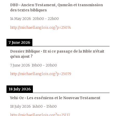
DBD • Ancien Testament, Qumrân et transmission
des textes bibliques
14 May 2026
20h00
-
22h00
http://michaellanglois.org?p=25074
7 June 2026
Dossier Biblique • Et si ce passage de la Bible n’était
qu’un ajout ?
7 June 2026
19h00
-
20h00
http://michaellanglois.org?p=25079
18 July 2026
Yehi-Or • Les esséniens et le Nouveau Testament
18 July 2026
14h00
-
15h00
http://michaellanglois.org?p=25137