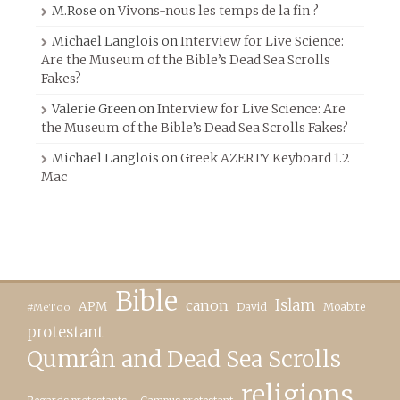
M.Rose
on
Vivons-nous les temps de la fin ?
Michael Langlois
on
Interview for Live Science:
Are the Museum of the Bible’s Dead Sea Scrolls
Fakes?
Valerie Green
on
Interview for Live Science: Are
the Museum of the Bible’s Dead Sea Scrolls Fakes?
Michael Langlois
on
Greek AZERTY Keyboard 1.2
Mac
Bible
canon
Islam
APM
David
Moabite
#MeToo
protestant
Qumrân and Dead Sea Scrolls
religions