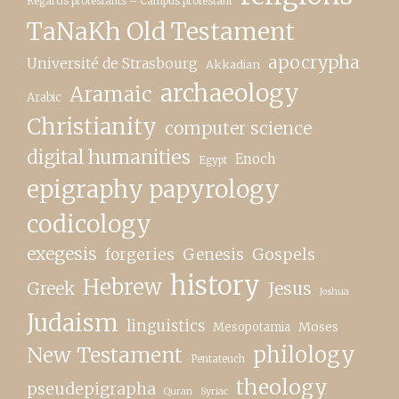
Regards protestants – Campus protestant
TaNaKh Old Testament
apocrypha
Université de Strasbourg
Akkadian
archaeology
Aramaic
Arabic
Christianity
computer science
digital humanities
Enoch
Egypt
epigraphy papyrology
codicology
exegesis
forgeries
Genesis
Gospels
history
Hebrew
Greek
Jesus
Joshua
Judaism
linguistics
Moses
Mesopotamia
New Testament
philology
Pentateuch
theology
pseudepigrapha
Quran
Syriac