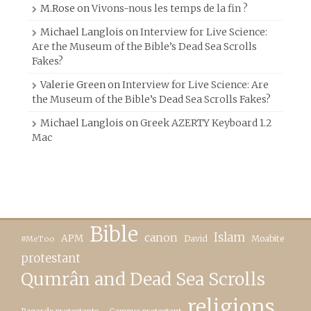
M.Rose
on
Vivons-nous les temps de la fin ?
Michael Langlois
on
Interview for Live Science:
Are the Museum of the Bible’s Dead Sea Scrolls
Fakes?
Valerie Green
on
Interview for Live Science: Are
the Museum of the Bible’s Dead Sea Scrolls Fakes?
Michael Langlois
on
Greek AZERTY Keyboard 1.2
Mac
Bible
canon
Islam
APM
David
Moabite
#MeToo
protestant
Qumrân and Dead Sea Scrolls
religions