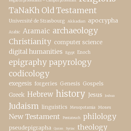
Regards protestants – Campus protestant
TaNaKh Old Testament
apocrypha
Université de Strasbourg
Akkadian
archaeology
Aramaic
Arabic
Christianity
computer science
digital humanities
Enoch
Egypt
epigraphy papyrology
codicology
exegesis
forgeries
Genesis
Gospels
history
Hebrew
Greek
Jesus
Joshua
Judaism
linguistics
Moses
Mesopotamia
New Testament
philology
Pentateuch
theology
pseudepigrapha
Quran
Syriac