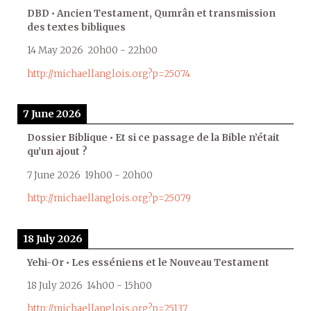
DBD • Ancien Testament, Qumrân et transmission
des textes bibliques
14 May 2026
20h00
-
22h00
http://michaellanglois.org?p=25074
7 June 2026
Dossier Biblique • Et si ce passage de la Bible n’était
qu’un ajout ?
7 June 2026
19h00
-
20h00
http://michaellanglois.org?p=25079
18 July 2026
Yehi-Or • Les esséniens et le Nouveau Testament
18 July 2026
14h00
-
15h00
http://michaellanglois.org?p=25137