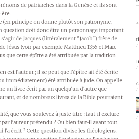
prénoms de patriarches dans la Genèse et ils sont
 ère.
le (en principe on donne plutôt son patronyme,
A
 en question doit donc être un personnage important
t s'agir de Jacques (littéralement "Jacob") frère de
t
J
e de Jésus (voir par exemple Matthieu 13,55 et Marc
ésus que cette épître a été attribuée par la tradition
I
J
n est l'auteur ; il se peut que l'épître ait été écrite
 (ou immédiatement) été attribuée à Jude. On appelle
c
e un livre écrit par un quelqu'un d'autre que
J
urant, et de nombreux livres de la Bible pourraient
ité, que vous soulevez à juste titre : faut-il exclure
J
it par l'auteur prétendu ? Ou bien faut-il avant tout
 l'a écrit ? Cette question divise les théologiens,
 à remettre en question l'inclusion ou l'exclusion