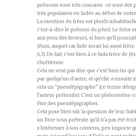
prénoms sont très courants : ce sont des 
très populaires en Judée au début de notre
La mention du frère est plutôt inhabituel
c'est-à-dire le prénom du père). Le frère
aux yeux des lecteurs, si bien qu'il pourrai
Jésus, auquel cas Jude serait lui aussi frèr
6,3). De fait, c'est bien à ce Juda frère de J
chrétienne.
Cela ne veut pas dire que c'est bien lui qui e
par quelqu'un d'autre, et qu'elle a ensuite
cela un "pseudépigraphe" (ce terme désign
l'auteur prétendu). C'est un phénomène co
être des pseudépigraphes.
Cela pose bien sûr la question de leur fiabil
un livre sous prétexte qu'il n'a pas été écr
s'intéresser à son contenu, peu importe qui
mais aujourd'hui peu d'Églises sont prêtes