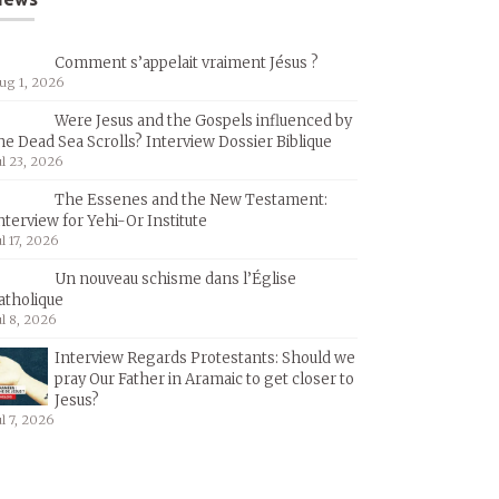
Comment s’appelait vraiment Jésus ?
ug 1, 2026
Were Jesus and the Gospels influenced by
he Dead Sea Scrolls? Interview Dossier Biblique
ul 23, 2026
The Essenes and the New Testament:
nterview for Yehi-Or Institute
ul 17, 2026
Un nouveau schisme dans l’Église
atholique
ul 8, 2026
Interview Regards Protestants: Should we
pray Our Father in Aramaic to get closer to
Jesus?
ul 7, 2026