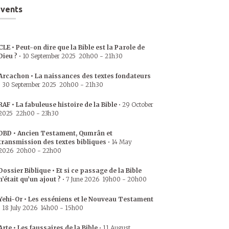
vents
CLE • Peut-on dire que la Bible est la Parole de
Dieu ?
•
10 September 2025
20h00
-
21h30
Arcachon • La naissances des textes fondateurs
•
30 September 2025
20h00
-
21h30
RAF • La fabuleuse histoire de la Bible
•
29 October
2025
22h00
-
23h30
DBD • Ancien Testament, Qumrân et
transmission des textes bibliques
•
14 May
2026
20h00
-
22h00
Dossier Biblique • Et si ce passage de la Bible
n’était qu’un ajout ?
•
7 June 2026
19h00
-
20h00
Yehi-Or • Les esséniens et le Nouveau Testament
•
18 July 2026
14h00
-
15h00
Arte • Les faussaires de la Bible
•
11 August