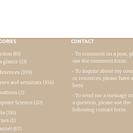
GORIES
CONTACT
ction
(83)
To comment on a post,
p
use the comment form
..
a glance
(13)
To inquire about my cou
ferences
(199)
or resources, please
have a
rses and seminars
(104)
here
.
luations
(2)
To send me a message or
puter Science
(20)
a question, please use the
following contact form:
ia
(316)
mes
(1)
ternet
(67)