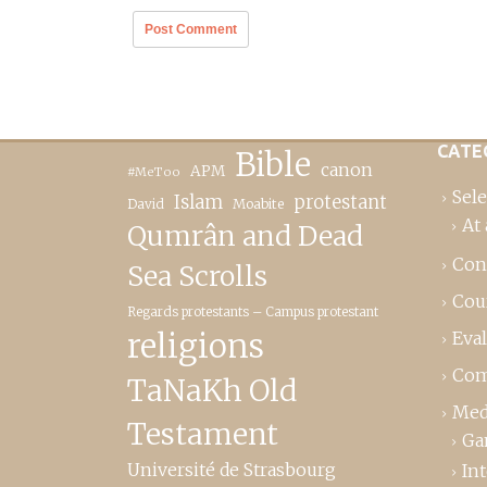
CATE
Bible
canon
APM
#MeToo
Sele
Islam
protestant
David
Moabite
At 
Qumrân and Dead
Con
Sea Scrolls
Cou
Regards protestants – Campus protestant
religions
Eva
Com
TaNaKh Old
Med
Testament
Ga
Université de Strasbourg
In