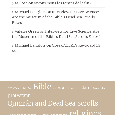
M.Rose
on
Vivons-nous les temps de la fin ?
Michael Langlois
on
Interview for Live Science:
Are the Museum of the Bible’s Dead Sea Scrolls
Fakes?
Valerie Green
on
Interview for Live Science: Are
the Museum of the Bible’s Dead Sea Scrolls Fakes?
Michael Langlois
on
Greek AZERTY Keyboard 1.2
Mac
Bible
canon
Islam
APM
David
Moabite
#MeToo
protestant
Qumrân and Dead Sea Scrolls
religions