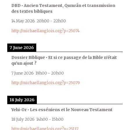
DBD • Ancien Testament, Qumrân et transmission
des textes bibliques
14 May 2026
20h00
-
22h00
http://michaellanglois.org?p=25074
7 June 2026
Dossier Biblique • Et si ce passage de la Bible n’était
qu’un ajout ?
7 June 2026
19h00
-
20h00
http://michaellanglois.org?p=25079
18 July 2026
Yehi-Or • Les esséniens et le Nouveau Testament
18 July 2026
14h00
-
15h00
http://michaellanglois.org?p=25137