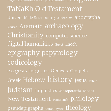
Regards protestants – Campus protestant
TaNaKh Old Testament
apocrypha
Université de Strasbourg
Akkadian
archaeology
Aramaic
Arabic
Christianity
computer science
digital humanities
Enoch
Egypt
epigraphy papyrology
codicology
exegesis
forgeries
Genesis
Gospels
history
Hebrew
Greek
Jesus
Joshua
Judaism
linguistics
Moses
Mesopotamia
New Testament
philology
Pentateuch
theology
pseudepigrapha
Quran
Syriac