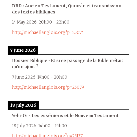
DBD • Ancien Testament, Qumrân et transmission
des textes bibliques
14 May 2026
20h00
-
22h00
http://michaellanglois.org?p=25074
7 June 2026
Dossier Biblique • Et si ce passage de la Bible n’était
qu’un ajout ?
7 June 2026
19h00
-
20h00
http://michaellanglois.org?p=25079
18 July 2026
Yehi-Or • Les esséniens et le Nouveau Testament
18 July 2026
14h00
-
15h00
http://michaellanglois.org?p=25137