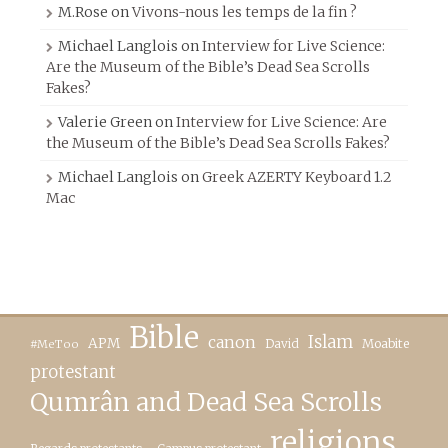
M.Rose
on
Vivons-nous les temps de la fin ?
Michael Langlois
on
Interview for Live Science:
Are the Museum of the Bible’s Dead Sea Scrolls
Fakes?
Valerie Green
on
Interview for Live Science: Are
the Museum of the Bible’s Dead Sea Scrolls Fakes?
Michael Langlois
on
Greek AZERTY Keyboard 1.2
Mac
Bible
canon
Islam
APM
David
Moabite
#MeToo
protestant
Qumrân and Dead Sea Scrolls
religions