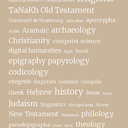
Regards protestants – Campus protestant
TaNaKh Old Testament
apocrypha
Université de Strasbourg
Akkadian
archaeology
Aramaic
Arabic
Christianity
computer science
digital humanities
Enoch
Egypt
epigraphy papyrology
codicology
exegesis
forgeries
Genesis
Gospels
history
Hebrew
Greek
Jesus
Joshua
Judaism
linguistics
Moses
Mesopotamia
New Testament
philology
Pentateuch
theology
pseudepigrapha
Quran
Syriac