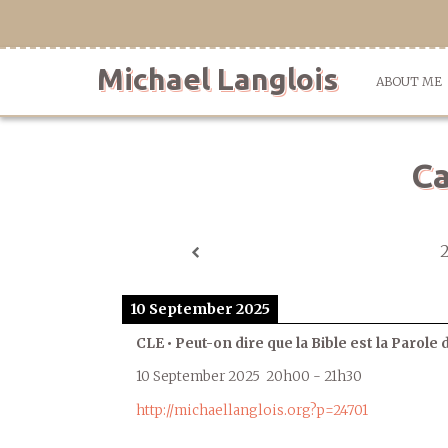
Skip
to
content
Michael Langlois
ABOUT ME
Ca
10 September 2025
CLE • Peut-on dire que la Bible est la Parole 
10 September 2025
20h00
-
21h30
http://michaellanglois.org?p=24701