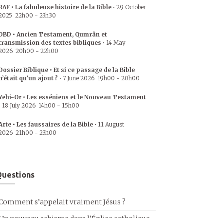
RAF • La fabuleuse histoire de la Bible
•
29 October
2025
22h00
-
23h30
DBD • Ancien Testament, Qumrân et
transmission des textes bibliques
•
14 May
2026
20h00
-
22h00
Dossier Biblique • Et si ce passage de la Bible
n’était qu’un ajout ?
•
7 June 2026
19h00
-
20h00
Yehi-Or • Les esséniens et le Nouveau Testament
•
18 July 2026
14h00
-
15h00
Arte • Les faussaires de la Bible
•
11 August
2026
21h00
-
23h00
uestions
Comment s’appelait vraiment Jésus ?