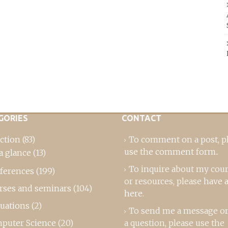
GORIES
CONTACT
ction
(83)
To comment on a post,
p
use the comment form
..
a glance
(13)
To inquire about my cou
ferences
(199)
or resources, please
have a
rses and seminars
(104)
here
.
luations
(2)
To send me a message or
puter Science
(20)
a question, please use the