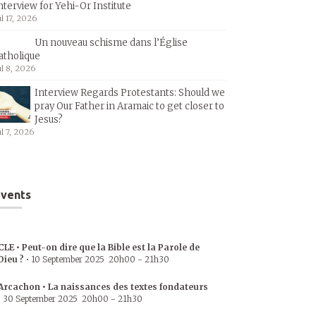
nterview for Yehi-Or Institute
ul 17, 2026
Un nouveau schisme dans l’Église
atholique
ul 8, 2026
Interview Regards Protestants: Should we
pray Our Father in Aramaic to get closer to
Jesus?
ul 7, 2026
vents
CLE • Peut-on dire que la Bible est la Parole de
Dieu ?
•
10 September 2025
20h00
-
21h30
Arcachon • La naissances des textes fondateurs
•
30 September 2025
20h00
-
21h30