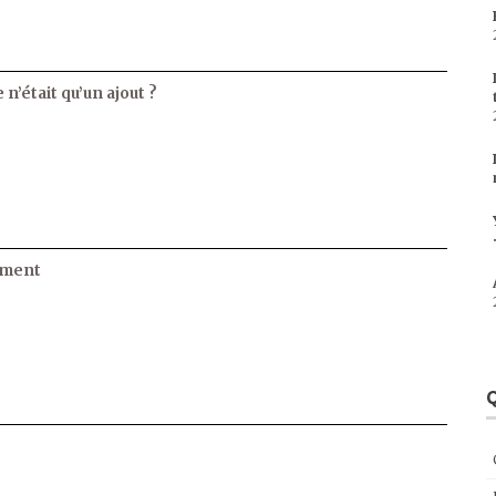
 n’était qu’un ajout ?
ament
Q