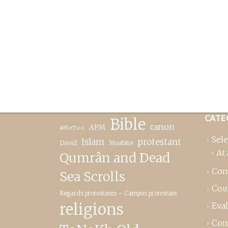
CATE
Bible
canon
APM
#MeToo
Sele
Islam
protestant
David
Moabite
At 
Qumrân and Dead
Con
Sea Scrolls
Cou
Regards protestants – Campus protestant
religions
Eva
Com