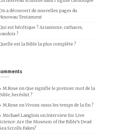
Un nouveau schisme dans l’Église catholique
On a découvert de nouvelles pages du
Nouveau Testament
Qui est hérétique ? Arianisme, cathares,
vaudois ?
Quelle est la Bible la plus complète ?
Comments
M.Rose
on
Que signifie le premier mot de la
Bible, beréshit ?
M.Rose
on
Vivons-nous les temps de la fin ?
Michael Langlois
on
Interview for Live
Science: Are the Museum of the Bible’s Dead
Sea Scrolls Fakes?