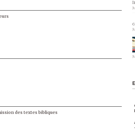
I
J
eurs
c
J
J
E
ssion des textes bibliques