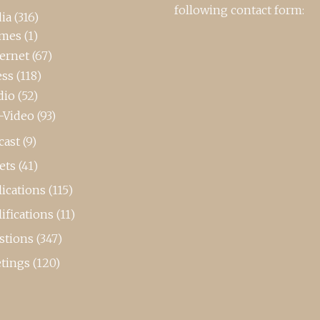
following contact form:
ia
(316)
mes
(1)
ternet
(67)
ess
(118)
dio
(52)
-Video
(93)
cast
(9)
ets
(41)
ications
(115)
ifications
(11)
stions
(347)
tings
(120)