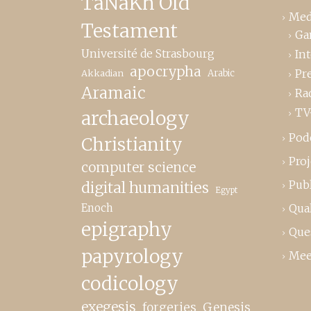
TaNaKh Old
Med
Testament
Ga
Université de Strasbourg
In
apocrypha
Pr
Akkadian
Arabic
Aramaic
Ra
TV
archaeology
Pod
Christianity
Proj
computer science
Publ
digital humanities
Egypt
Enoch
Qual
epigraphy
Que
papyrology
Mee
codicology
exegesis
forgeries
Genesis