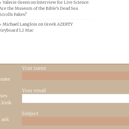
Valerie Green
on
Interview for Live Science:
Are the Museum of the Bible’s Dead Sea
Scrolls Fakes?
Michael Langlois
on
Greek AZERTY
Keyboard 1.2 Mac
Your name
lease
Your email
rses
 look
Subject
 ask