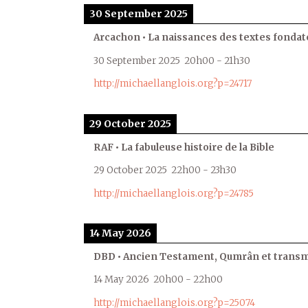
30 September 2025
Arcachon • La naissances des textes fondat
30 September 2025
20h00
-
21h30
http://michaellanglois.org?p=24717
29 October 2025
RAF • La fabuleuse histoire de la Bible
29 October 2025
22h00
-
23h30
http://michaellanglois.org?p=24785
14 May 2026
DBD • Ancien Testament, Qumrân et transmi
14 May 2026
20h00
-
22h00
http://michaellanglois.org?p=25074