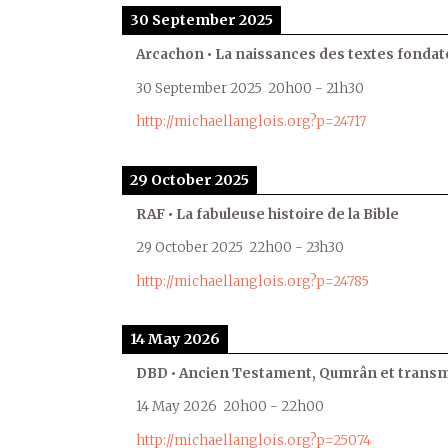
30 September 2025
Arcachon • La naissances des textes fondat
30 September 2025
20h00
-
21h30
http://michaellanglois.org?p=24717
29 October 2025
RAF • La fabuleuse histoire de la Bible
29 October 2025
22h00
-
23h30
http://michaellanglois.org?p=24785
14 May 2026
DBD • Ancien Testament, Qumrân et transmi
14 May 2026
20h00
-
22h00
http://michaellanglois.org?p=25074