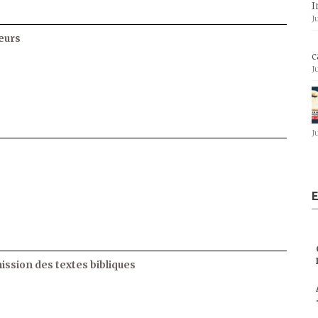
I
J
eurs
c
J
J
E
ssion des textes bibliques