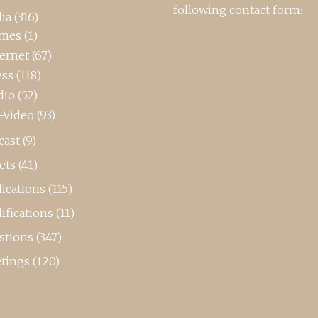
following contact form:
ia
(316)
mes
(1)
ternet
(67)
ess
(118)
dio
(52)
-Video
(93)
cast
(9)
ets
(41)
ications
(115)
ifications
(11)
stions
(347)
tings
(120)