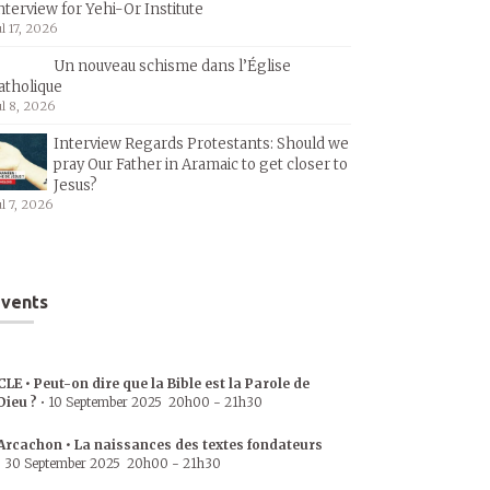
nterview for Yehi-Or Institute
ul 17, 2026
Un nouveau schisme dans l’Église
atholique
ul 8, 2026
Interview Regards Protestants: Should we
pray Our Father in Aramaic to get closer to
Jesus?
ul 7, 2026
vents
CLE • Peut-on dire que la Bible est la Parole de
Dieu ?
•
10 September 2025
20h00
-
21h30
Arcachon • La naissances des textes fondateurs
•
30 September 2025
20h00
-
21h30