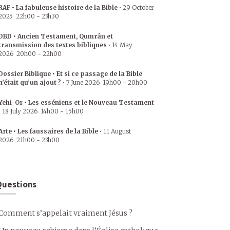
RAF • La fabuleuse histoire de la Bible
•
29 October
2025
22h00
-
23h30
DBD • Ancien Testament, Qumrân et
transmission des textes bibliques
•
14 May
2026
20h00
-
22h00
Dossier Biblique • Et si ce passage de la Bible
n’était qu’un ajout ?
•
7 June 2026
19h00
-
20h00
Yehi-Or • Les esséniens et le Nouveau Testament
•
18 July 2026
14h00
-
15h00
Arte • Les faussaires de la Bible
•
11 August
2026
21h00
-
23h00
uestions
Comment s’appelait vraiment Jésus ?