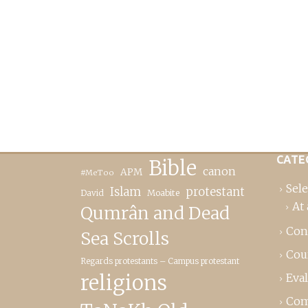
CATE
Bible
canon
APM
#MeToo
Sele
Islam
protestant
David
Moabite
At 
Qumrân and Dead
Con
Sea Scrolls
Cou
Regards protestants – Campus protestant
religions
Eva
Com