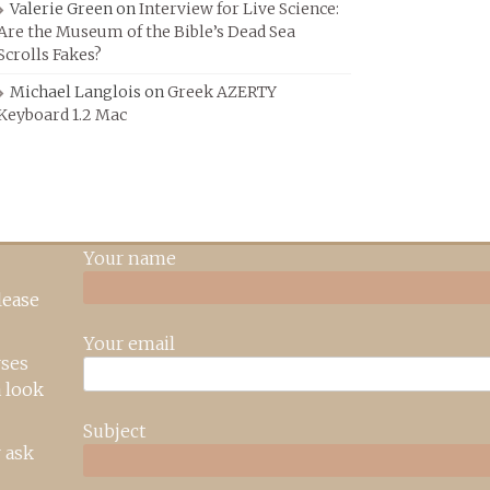
Valerie Green
on
Interview for Live Science:
Are the Museum of the Bible’s Dead Sea
Scrolls Fakes?
Michael Langlois
on
Greek AZERTY
Keyboard 1.2 Mac
Your name
lease
Your email
rses
 look
Subject
 ask