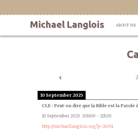
Skip
to
content
Michael Langlois
ABOUT ME
Ca
10 September 2025
CLE • Peut-on dire que la Bible est la Parole 
10 September 2025
20h00
-
21h30
http://michaellanglois.org?p=24701