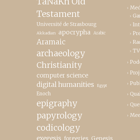
TaNaKh Old
Med
Testament
Ga
Université de Strasbourg
In
apocrypha
Pr
Akkadian
Arabic
Aramaic
Ra
TV
archaeology
Pod
Christianity
Proj
computer science
Publ
digital humanities
Egypt
Enoch
Qual
epigraphy
Que
papyrology
Mee
codicology
exegesis
forgeries
Genesis