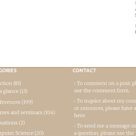
GORIES
CONTACT
ction
(83)
To comment on a post,
p
use the comment form
..
a glance
(13)
To inquire about my cou
ferences
(199)
or resources, please
have a
rses and seminars
(104)
here
.
luations
(2)
To send me a message or
puter Science
(20)
a question, please use the