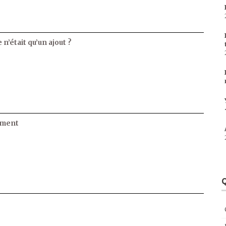
 n’était qu’un ajout ?
ament
Q