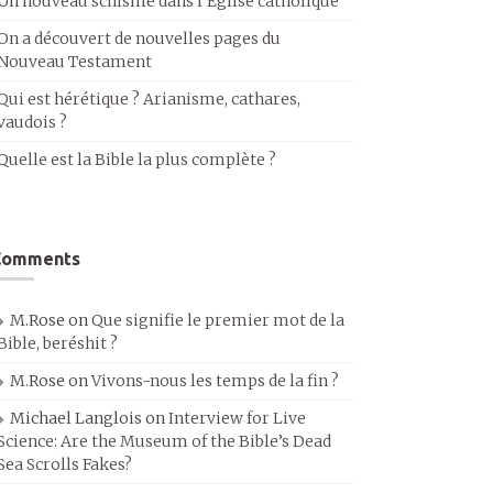
Un nouveau schisme dans l’Église catholique
On a découvert de nouvelles pages du
Nouveau Testament
Qui est hérétique ? Arianisme, cathares,
vaudois ?
Quelle est la Bible la plus complète ?
Comments
M.Rose
on
Que signifie le premier mot de la
Bible, beréshit ?
M.Rose
on
Vivons-nous les temps de la fin ?
Michael Langlois
on
Interview for Live
Science: Are the Museum of the Bible’s Dead
Sea Scrolls Fakes?