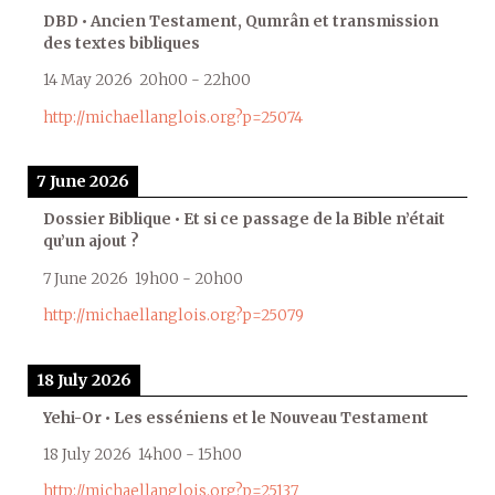
DBD • Ancien Testament, Qumrân et transmission
des textes bibliques
14 May 2026
20h00
-
22h00
http://michaellanglois.org?p=25074
7 June 2026
Dossier Biblique • Et si ce passage de la Bible n’était
qu’un ajout ?
7 June 2026
19h00
-
20h00
http://michaellanglois.org?p=25079
18 July 2026
Yehi-Or • Les esséniens et le Nouveau Testament
18 July 2026
14h00
-
15h00
http://michaellanglois.org?p=25137