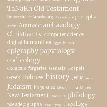
Regards protestants – Campus protestant
TaNaKh Old Testament
apocrypha
Université de Strasbourg
Akkadian
archaeology
Aramaic
Arabic
Christianity
computer science
digital humanities
Enoch
Egypt
epigraphy papyrology
codicology
exegesis
forgeries
Genesis
Gospels
history
Hebrew
Greek
Jesus
Joshua
Judaism
linguistics
Moses
Mesopotamia
New Testament
philology
Pentateuch
theology
pseudepigrapha
Quran
Syriac