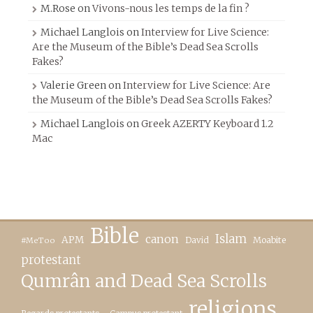
M.Rose
on
Vivons-nous les temps de la fin ?
Michael Langlois
on
Interview for Live Science:
Are the Museum of the Bible’s Dead Sea Scrolls
Fakes?
Valerie Green
on
Interview for Live Science: Are
the Museum of the Bible’s Dead Sea Scrolls Fakes?
Michael Langlois
on
Greek AZERTY Keyboard 1.2
Mac
Bible
canon
Islam
APM
David
Moabite
#MeToo
protestant
Qumrân and Dead Sea Scrolls
religions