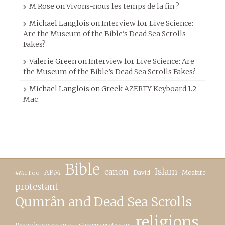
M.Rose
on
Vivons-nous les temps de la fin ?
Michael Langlois
on
Interview for Live Science:
Are the Museum of the Bible’s Dead Sea Scrolls
Fakes?
Valerie Green
on
Interview for Live Science: Are
the Museum of the Bible’s Dead Sea Scrolls Fakes?
Michael Langlois
on
Greek AZERTY Keyboard 1.2
Mac
Bible
canon
Islam
APM
David
Moabite
#MeToo
protestant
Qumrân and Dead Sea Scrolls
religions