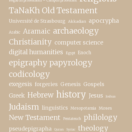
Regards protestants – Campus protestant
TaNaKh Old Testament
apocrypha
Université de Strasbourg
Akkadian
archaeology
Aramaic
Arabic
Christianity
computer science
digital humanities
Enoch
Egypt
epigraphy papyrology
codicology
exegesis
forgeries
Genesis
Gospels
history
Hebrew
Greek
Jesus
Joshua
Judaism
linguistics
Moses
Mesopotamia
New Testament
philology
Pentateuch
theology
pseudepigrapha
Quran
Syriac