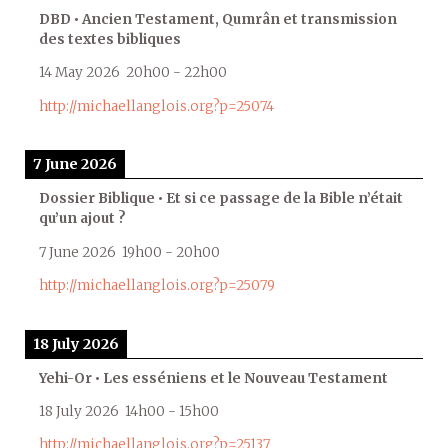
DBD • Ancien Testament, Qumrân et transmission
des textes bibliques
14 May 2026
20h00
-
22h00
http://michaellanglois.org?p=25074
7 June 2026
Dossier Biblique • Et si ce passage de la Bible n’était
qu’un ajout ?
7 June 2026
19h00
-
20h00
http://michaellanglois.org?p=25079
18 July 2026
Yehi-Or • Les esséniens et le Nouveau Testament
18 July 2026
14h00
-
15h00
http://michaellanglois.org?p=25137