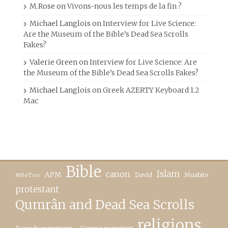
M.Rose
on
Vivons-nous les temps de la fin ?
Michael Langlois
on
Interview for Live Science:
Are the Museum of the Bible’s Dead Sea Scrolls
Fakes?
Valerie Green
on
Interview for Live Science: Are
the Museum of the Bible’s Dead Sea Scrolls Fakes?
Michael Langlois
on
Greek AZERTY Keyboard 1.2
Mac
Bible
canon
Islam
APM
David
Moabite
#MeToo
protestant
Qumrân and Dead Sea Scrolls
religions