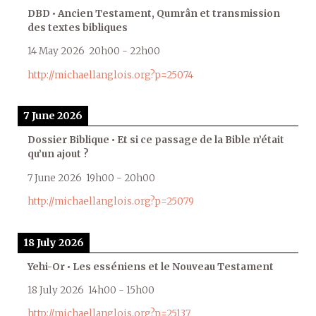
DBD • Ancien Testament, Qumrân et transmission
des textes bibliques
14 May 2026
20h00
-
22h00
http://michaellanglois.org?p=25074
7 June 2026
Dossier Biblique • Et si ce passage de la Bible n’était
qu’un ajout ?
7 June 2026
19h00
-
20h00
http://michaellanglois.org?p=25079
18 July 2026
Yehi-Or • Les esséniens et le Nouveau Testament
18 July 2026
14h00
-
15h00
http://michaellanglois.org?p=25137