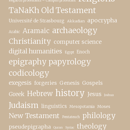
Regards protestants – Campus protestant
TaNaKh Old Testament
apocrypha
Université de Strasbourg
Akkadian
archaeology
Aramaic
Arabic
Christianity
computer science
digital humanities
Enoch
Egypt
epigraphy papyrology
codicology
exegesis
forgeries
Genesis
Gospels
history
Hebrew
Greek
Jesus
Joshua
Judaism
linguistics
Moses
Mesopotamia
New Testament
philology
Pentateuch
theology
pseudepigrapha
Quran
Syriac