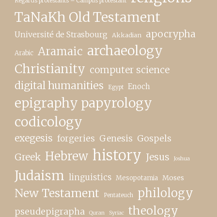
Regards protestants – Campus protestant
TaNaKh Old Testament
apocrypha
Université de Strasbourg
Akkadian
archaeology
Aramaic
Arabic
Christianity
computer science
digital humanities
Enoch
Egypt
epigraphy papyrology
codicology
exegesis
forgeries
Genesis
Gospels
history
Hebrew
Greek
Jesus
Joshua
Judaism
linguistics
Moses
Mesopotamia
New Testament
philology
Pentateuch
theology
pseudepigrapha
Quran
Syriac