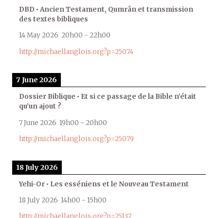
DBD • Ancien Testament, Qumrân et transmission
des textes bibliques
14 May 2026
20h00
-
22h00
http://michaellanglois.org?p=25074
7 June 2026
Dossier Biblique • Et si ce passage de la Bible n’était
qu’un ajout ?
7 June 2026
19h00
-
20h00
http://michaellanglois.org?p=25079
18 July 2026
Yehi-Or • Les esséniens et le Nouveau Testament
18 July 2026
14h00
-
15h00
http://michaellanglois.org?p=25137