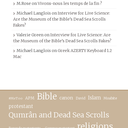
M.Rose
on
Vivons-nous les temps de la fin ?
Michael Langlois
on
Interview for Live Science:
Are the Museum of the Bible’s Dead Sea Scrolls
Fakes?
Valerie Green
on
Interview for Live Science: Are
the Museum of the Bible’s Dead Sea Scrolls Fakes?
Michael Langlois
on
Greek AZERTY Keyboard 1.2
Mac
Bible
canon
Islam
APM
David
Moabite
#MeToo
protestant
Qumrân and Dead Sea Scrolls
religions