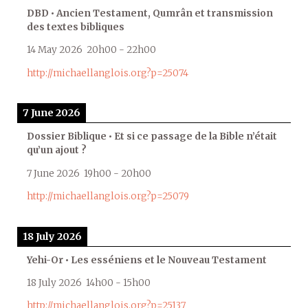
DBD • Ancien Testament, Qumrân et transmission
des textes bibliques
14 May 2026
20h00
-
22h00
http://michaellanglois.org?p=25074
7 June 2026
Dossier Biblique • Et si ce passage de la Bible n’était
qu’un ajout ?
7 June 2026
19h00
-
20h00
http://michaellanglois.org?p=25079
18 July 2026
Yehi-Or • Les esséniens et le Nouveau Testament
18 July 2026
14h00
-
15h00
http://michaellanglois.org?p=25137