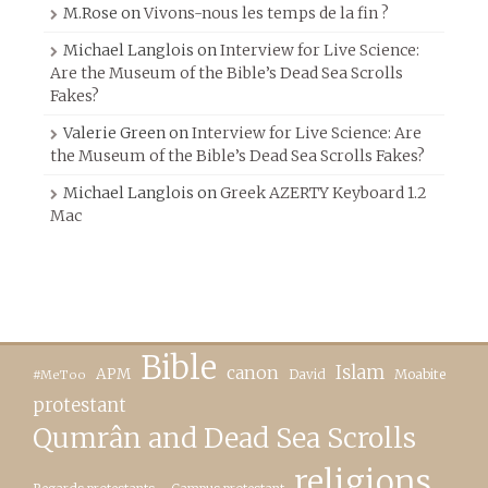
M.Rose
on
Vivons-nous les temps de la fin ?
Michael Langlois
on
Interview for Live Science:
Are the Museum of the Bible’s Dead Sea Scrolls
Fakes?
Valerie Green
on
Interview for Live Science: Are
the Museum of the Bible’s Dead Sea Scrolls Fakes?
Michael Langlois
on
Greek AZERTY Keyboard 1.2
Mac
Bible
canon
Islam
APM
David
Moabite
#MeToo
protestant
Qumrân and Dead Sea Scrolls
religions