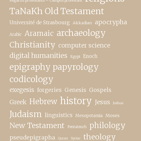
Regards protestants – Campus protestant
TaNaKh Old Testament
apocrypha
Université de Strasbourg
Akkadian
archaeology
Aramaic
Arabic
Christianity
computer science
digital humanities
Enoch
Egypt
epigraphy papyrology
codicology
exegesis
forgeries
Genesis
Gospels
history
Hebrew
Greek
Jesus
Joshua
Judaism
linguistics
Moses
Mesopotamia
New Testament
philology
Pentateuch
theology
pseudepigrapha
Quran
Syriac