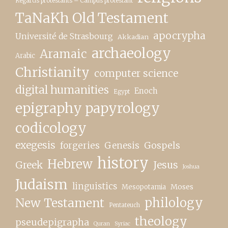
Regards protestants – Campus protestant
TaNaKh Old Testament
apocrypha
Université de Strasbourg
Akkadian
archaeology
Aramaic
Arabic
Christianity
computer science
digital humanities
Enoch
Egypt
epigraphy papyrology
codicology
exegesis
forgeries
Genesis
Gospels
history
Hebrew
Greek
Jesus
Joshua
Judaism
linguistics
Moses
Mesopotamia
New Testament
philology
Pentateuch
theology
pseudepigrapha
Quran
Syriac