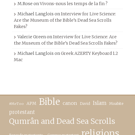
M.Rose
on
Vivons-nous les temps de la fin ?
Michael Langlois
on
Interview for Live Science:
Are the Museum of the Bible’s Dead Sea Scrolls
Fakes?
Valerie Green
on
Interview for Live Science: Are
the Museum of the Bible’s Dead Sea Scrolls Fakes?
Michael Langlois
on
Greek AZERTY Keyboard 1.2
Mac
Bible
canon
Islam
APM
David
Moabite
#MeToo
protestant
Qumrân and Dead Sea Scrolls
religions