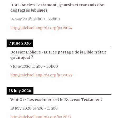
DBD • Ancien Testament, Qumrân et transmission
des textes bibliques
14 May 2026
20h00
-
22h00
http://michaellanglois.org?p=25074
7 June 2026
Dossier Biblique • Et si ce passage de la Bible n’était
qu’un ajout ?
7 June 2026
19h00
-
20h00
http://michaellanglois.org?p=25079
18 July 2026
Yehi-Or • Les esséniens et le Nouveau Testament
18 July 2026
14h00
-
15h00
http://michaellanglois.org?p=25137