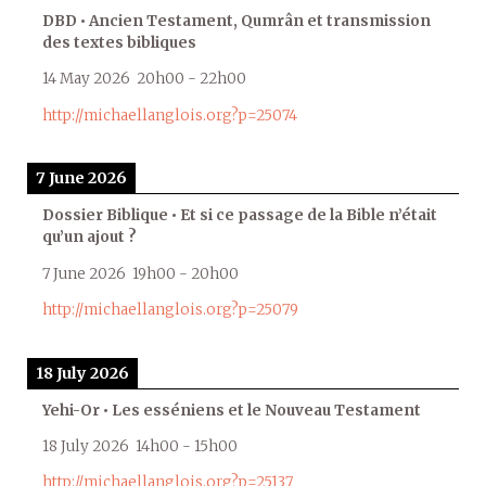
DBD • Ancien Testament, Qumrân et transmission
des textes bibliques
14 May 2026
20h00
-
22h00
http://michaellanglois.org?p=25074
7 June 2026
Dossier Biblique • Et si ce passage de la Bible n’était
qu’un ajout ?
7 June 2026
19h00
-
20h00
http://michaellanglois.org?p=25079
18 July 2026
Yehi-Or • Les esséniens et le Nouveau Testament
18 July 2026
14h00
-
15h00
http://michaellanglois.org?p=25137