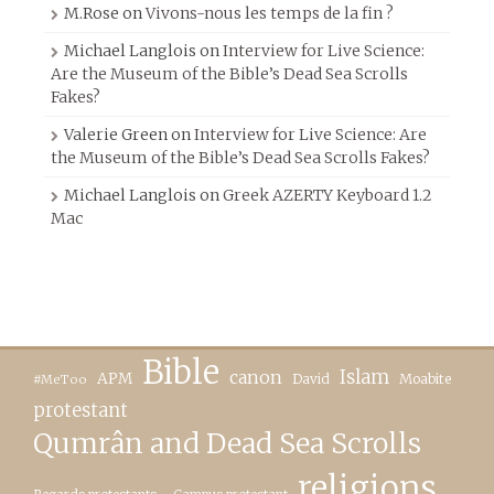
M.Rose
on
Vivons-nous les temps de la fin ?
Michael Langlois
on
Interview for Live Science:
Are the Museum of the Bible’s Dead Sea Scrolls
Fakes?
Valerie Green
on
Interview for Live Science: Are
the Museum of the Bible’s Dead Sea Scrolls Fakes?
Michael Langlois
on
Greek AZERTY Keyboard 1.2
Mac
Bible
canon
Islam
APM
David
Moabite
#MeToo
protestant
Qumrân and Dead Sea Scrolls
religions