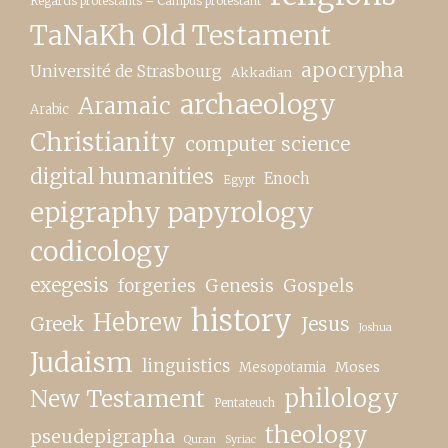
Regards protestants – Campus protestant
TaNaKh Old Testament
apocrypha
Université de Strasbourg
Akkadian
archaeology
Aramaic
Arabic
Christianity
computer science
digital humanities
Enoch
Egypt
epigraphy papyrology
codicology
exegesis
forgeries
Genesis
Gospels
history
Hebrew
Greek
Jesus
Joshua
Judaism
linguistics
Moses
Mesopotamia
New Testament
philology
Pentateuch
theology
pseudepigrapha
Quran
Syriac