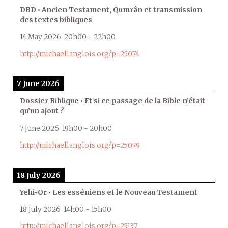
DBD • Ancien Testament, Qumrân et transmission
des textes bibliques
14 May 2026
20h00
-
22h00
http://michaellanglois.org?p=25074
7 June 2026
Dossier Biblique • Et si ce passage de la Bible n’était
qu’un ajout ?
7 June 2026
19h00
-
20h00
http://michaellanglois.org?p=25079
18 July 2026
Yehi-Or • Les esséniens et le Nouveau Testament
18 July 2026
14h00
-
15h00
http://michaellanglois.org?p=25137