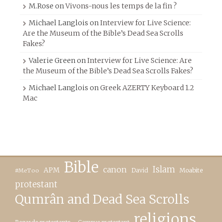
M.Rose
on
Vivons-nous les temps de la fin ?
Michael Langlois
on
Interview for Live Science:
Are the Museum of the Bible’s Dead Sea Scrolls
Fakes?
Valerie Green
on
Interview for Live Science: Are
the Museum of the Bible’s Dead Sea Scrolls Fakes?
Michael Langlois
on
Greek AZERTY Keyboard 1.2
Mac
Bible
canon
Islam
APM
David
Moabite
#MeToo
protestant
Qumrân and Dead Sea Scrolls
religions