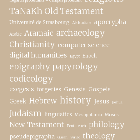
Regards protestants – Campus protestant
TaNaKh Old Testament
apocrypha
Université de Strasbourg
Akkadian
archaeology
Aramaic
Arabic
Christianity
computer science
digital humanities
Enoch
Egypt
epigraphy papyrology
codicology
exegesis
forgeries
Genesis
Gospels
history
Hebrew
Greek
Jesus
Joshua
Judaism
linguistics
Moses
Mesopotamia
New Testament
philology
Pentateuch
theology
pseudepigrapha
Quran
Syriac