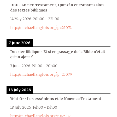
DBD • Ancien Testament, Qumrân et transmission
des textes bibliques
14 May 2026
20h00
-
22h00
http://michaellanglois.org?p=25074
7 June 2026
Dossier Biblique • Et si ce passage de la Bible n’était
qu’un ajout ?
7 June 2026
19h00
-
20h00
http://michaellanglois.org?p=25079
18 July 2026
Yehi-Or • Les esséniens et le Nouveau Testament
18 July 2026
14h00
-
15h00
http://michaellanglois.org?p=25137