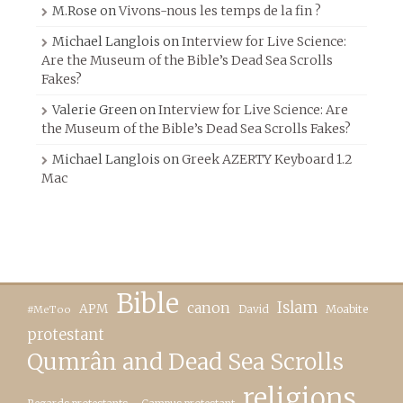
M.Rose
on
Vivons-nous les temps de la fin ?
Michael Langlois
on
Interview for Live Science:
Are the Museum of the Bible’s Dead Sea Scrolls
Fakes?
Valerie Green
on
Interview for Live Science: Are
the Museum of the Bible’s Dead Sea Scrolls Fakes?
Michael Langlois
on
Greek AZERTY Keyboard 1.2
Mac
Bible
canon
Islam
APM
David
Moabite
#MeToo
protestant
Qumrân and Dead Sea Scrolls
religions