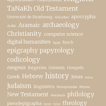
Regards protestants – Campus protestant
TaNaKh Old Testament
apocrypha
Université de Strasbourg
Akkadian
archaeology
Aramaic
Arabic
Christianity
computer science
digital humanities
Enoch
Egypt
epigraphy papyrology
codicology
exegesis
forgeries
Genesis
Gospels
history
Hebrew
Greek
Jesus
Joshua
Judaism
linguistics
Moses
Mesopotamia
New Testament
philology
Pentateuch
theology
pseudepigrapha
Quran
Syriac