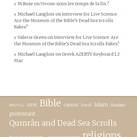
M.Rose
on
Vivons-nous les temps de la fin ?
Michael Langlois
on
Interview for Live Science:
Are the Museum of the Bible’s Dead Sea Scrolls
Fakes?
Valerie Green
on
Interview for Live Science: Are
the Museum of the Bible’s Dead Sea Scrolls Fakes?
Michael Langlois
on
Greek AZERTY Keyboard 1.2
Mac
Bible
canon
Islam
APM
David
Moabite
#MeToo
protestant
Qumrân and Dead Sea Scrolls
religions