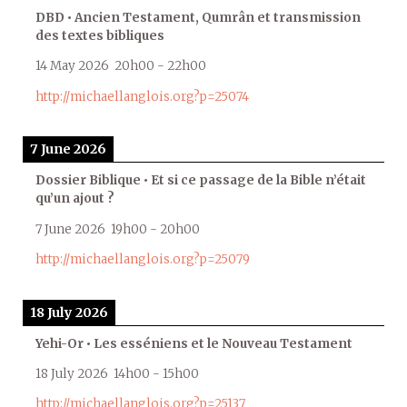
DBD • Ancien Testament, Qumrân et transmission
des textes bibliques
14 May 2026
20h00
-
22h00
http://michaellanglois.org?p=25074
7 June 2026
Dossier Biblique • Et si ce passage de la Bible n’était
qu’un ajout ?
7 June 2026
19h00
-
20h00
http://michaellanglois.org?p=25079
18 July 2026
Yehi-Or • Les esséniens et le Nouveau Testament
18 July 2026
14h00
-
15h00
http://michaellanglois.org?p=25137