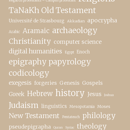
Regards protestants – Campus protestant
TaNaKh Old Testament
apocrypha
Université de Strasbourg
Akkadian
archaeology
Aramaic
Arabic
Christianity
computer science
digital humanities
Enoch
Egypt
epigraphy papyrology
codicology
exegesis
forgeries
Genesis
Gospels
history
Hebrew
Greek
Jesus
Joshua
Judaism
linguistics
Moses
Mesopotamia
New Testament
philology
Pentateuch
theology
pseudepigrapha
Quran
Syriac