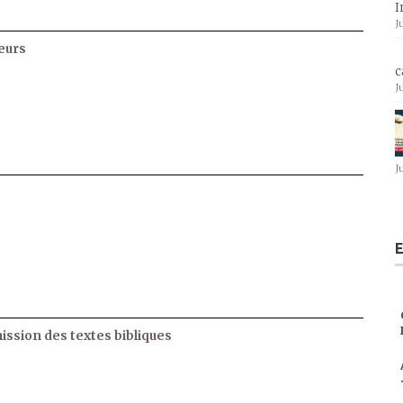
I
J
eurs
c
J
J
E
ssion des textes bibliques