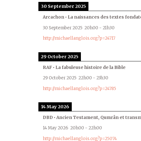
30 September 2025
Arcachon • La naissances des textes fondat
30 September 2025
20h00
-
21h30
http://michaellanglois.org?p=24717
29 October 2025
RAF • La fabuleuse histoire de la Bible
29 October 2025
22h00
-
23h30
http://michaellanglois.org?p=24785
14 May 2026
DBD • Ancien Testament, Qumrân et transmi
14 May 2026
20h00
-
22h00
http://michaellanglois.org?p=25074