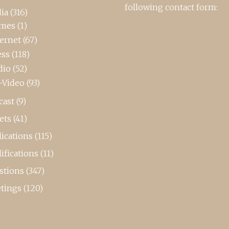
following contact form:
ia
(316)
mes
(1)
ternet
(67)
ess
(118)
dio
(52)
-Video
(93)
cast
(9)
ets
(41)
ications
(115)
ifications
(11)
stions
(347)
tings
(120)