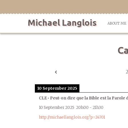
Skip
to
content
Michael Langlois
ABOUT ME
Ca
10 September 2025
CLE • Peut-on dire que la Bible est la Parole 
10 September 2025
20h00
-
21h30
http://michaellanglois.org?p=24701