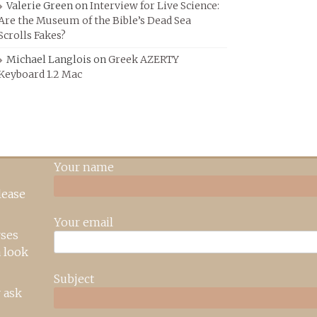
Valerie Green
on
Interview for Live Science:
Are the Museum of the Bible’s Dead Sea
Scrolls Fakes?
Michael Langlois
on
Greek AZERTY
Keyboard 1.2 Mac
Your name
lease
Your email
rses
 look
Subject
 ask