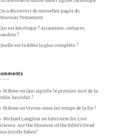
Un nouveau schisme dans l’Église catholique
On a découvert de nouvelles pages du
Nouveau Testament
Qui est hérétique ? Arianisme, cathares,
vaudois ?
Quelle est la Bible la plus complète ?
Comments
M.Rose
on
Que signifie le premier mot de la
Bible, beréshit ?
M.Rose
on
Vivons-nous les temps de la fin ?
Michael Langlois
on
Interview for Live
Science: Are the Museum of the Bible’s Dead
Sea Scrolls Fakes?