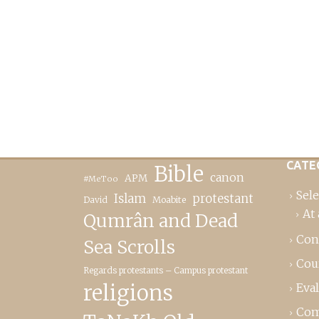
CATE
Bible
canon
APM
#MeToo
Sele
Islam
protestant
David
Moabite
At 
Qumrân and Dead
Con
Sea Scrolls
Cou
Regards protestants – Campus protestant
religions
Eva
Com