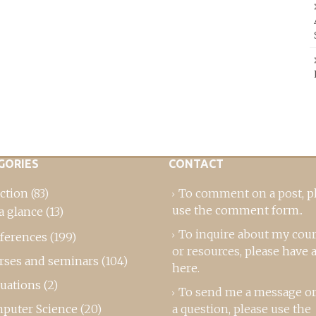
GORIES
CONTACT
ction
(83)
To comment on a post,
p
use the comment form
..
a glance
(13)
To inquire about my cou
ferences
(199)
or resources, please
have a
rses and seminars
(104)
here
.
luations
(2)
To send me a message or
puter Science
(20)
a question, please use the