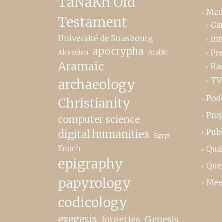
TaNaKh Old
Med
Testament
Ga
Université de Strasbourg
In
apocrypha
Pr
Akkadian
Arabic
Aramaic
Ra
TV
archaeology
Pod
Christianity
Proj
computer science
Publ
digital humanities
Egypt
Enoch
Qual
epigraphy
Que
papyrology
Mee
codicology
exegesis
forgeries
Genesis