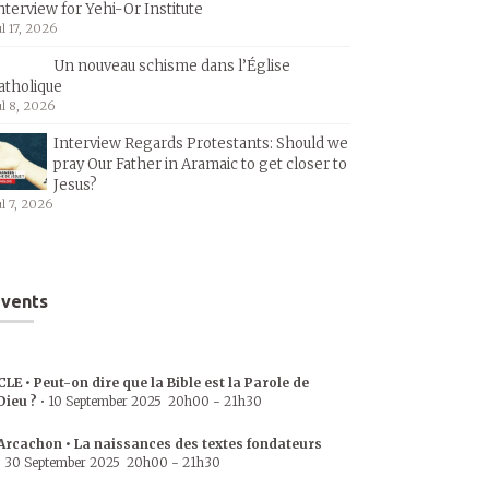
nterview for Yehi-Or Institute
ul 17, 2026
Un nouveau schisme dans l’Église
atholique
ul 8, 2026
Interview Regards Protestants: Should we
pray Our Father in Aramaic to get closer to
Jesus?
ul 7, 2026
vents
CLE • Peut-on dire que la Bible est la Parole de
Dieu ?
•
10 September 2025
20h00
-
21h30
Arcachon • La naissances des textes fondateurs
•
30 September 2025
20h00
-
21h30