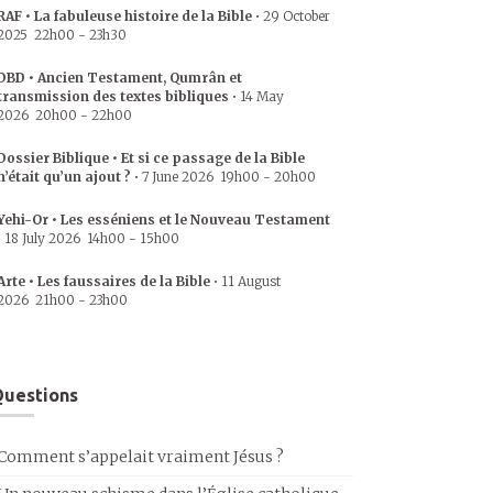
RAF • La fabuleuse histoire de la Bible
•
29 October
2025
22h00
-
23h30
DBD • Ancien Testament, Qumrân et
transmission des textes bibliques
•
14 May
2026
20h00
-
22h00
Dossier Biblique • Et si ce passage de la Bible
n’était qu’un ajout ?
•
7 June 2026
19h00
-
20h00
Yehi-Or • Les esséniens et le Nouveau Testament
•
18 July 2026
14h00
-
15h00
Arte • Les faussaires de la Bible
•
11 August
2026
21h00
-
23h00
uestions
Comment s’appelait vraiment Jésus ?