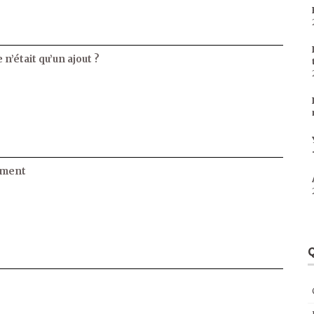
 n’était qu’un ajout ?
ament
Q