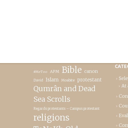
CATE
Bible
canon
APM
#MeToo
Sele
Islam
protestant
David
Moabite
At 
Qumrân and Dead
Con
Sea Scrolls
Cou
Regards protestants – Campus protestant
religions
Eva
Com