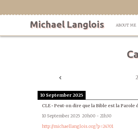
Skip
to
content
Michael Langlois
ABOUT ME
Ca
10 September 2025
CLE • Peut-on dire que la Bible est la Parole 
10 September 2025
20h00
-
21h30
http://michaellanglois.org?p=24701