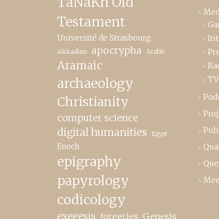
TaNaKh Old
Med
Testament
Ga
Université de Strasbourg
In
apocrypha
Pr
Akkadian
Arabic
Aramaic
Ra
TV
archaeology
Pod
Christianity
Proj
computer science
Publ
digital humanities
Egypt
Enoch
Qual
epigraphy
Que
papyrology
Mee
codicology
exegesis
forgeries
Genesis