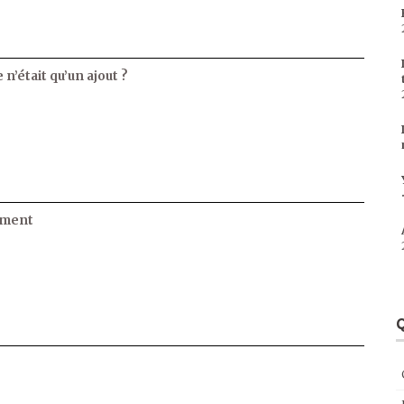
 n’était qu’un ajout ?
ament
Q