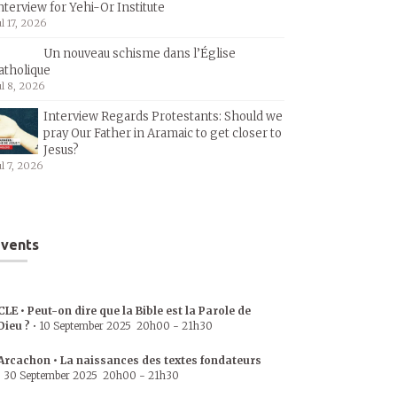
nterview for Yehi-Or Institute
ul 17, 2026
Un nouveau schisme dans l’Église
atholique
ul 8, 2026
Interview Regards Protestants: Should we
pray Our Father in Aramaic to get closer to
Jesus?
ul 7, 2026
vents
CLE • Peut-on dire que la Bible est la Parole de
Dieu ?
•
10 September 2025
20h00
-
21h30
Arcachon • La naissances des textes fondateurs
•
30 September 2025
20h00
-
21h30