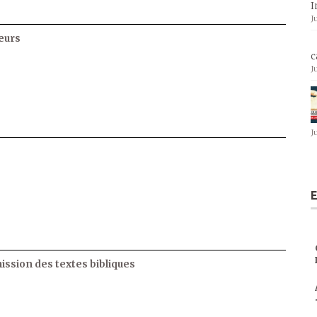
I
J
eurs
c
J
J
E
ssion des textes bibliques