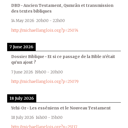
DBD • Ancien Testament, Qumrân et transmission
des textes bibliques
14 May 2026
20h00
-
22h00
http://michaellanglois.org?p=25074
7 June 2026
Dossier Biblique • Et si ce passage de la Bible n’était
qu’un ajout ?
7 June 2026
19h00
-
20h00
http://michaellanglois.org?p=25079
18 July 2026
Yehi-Or • Les esséniens et le Nouveau Testament
18 July 2026
14h00
-
15h00
http://michaellanglois.org?p=25137