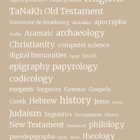
Regards protestants – Campus protestant
TaNaKh Old Testament
apocrypha
Université de Strasbourg
Akkadian
archaeology
Aramaic
Arabic
Christianity
computer science
digital humanities
Enoch
Egypt
epigraphy papyrology
codicology
exegesis
forgeries
Genesis
Gospels
history
Hebrew
Greek
Jesus
Joshua
Judaism
linguistics
Moses
Mesopotamia
New Testament
philology
Pentateuch
theology
pseudepigrapha
Quran
Syriac