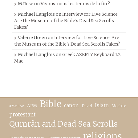
M.Rose
on
Vivons-nous les temps de la fin ?
Michael Langlois
on
Interview for Live Science:
Are the Museum of the Bible’s Dead Sea Scrolls
Fakes?
Valerie Green
on
Interview for Live Science: Are
the Museum of the Bible’s Dead Sea Scrolls Fakes?
Michael Langlois
on
Greek AZERTY Keyboard 1.2
Mac
Bible
canon
Islam
APM
David
Moabite
#MeToo
protestant
Qumrân and Dead Sea Scrolls
religions