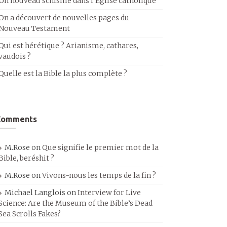
Un nouveau schisme dans l’Église catholique
On a découvert de nouvelles pages du
Nouveau Testament
Qui est hérétique ? Arianisme, cathares,
vaudois ?
Quelle est la Bible la plus complète ?
Comments
M.Rose
on
Que signifie le premier mot de la
Bible, beréshit ?
M.Rose
on
Vivons-nous les temps de la fin ?
Michael Langlois
on
Interview for Live
Science: Are the Museum of the Bible’s Dead
Sea Scrolls Fakes?