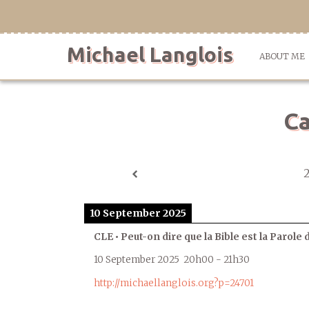
Skip
to
content
Michael Langlois
ABOUT ME
Ca
10 September 2025
CLE • Peut-on dire que la Bible est la Parole 
10 September 2025
20h00
-
21h30
http://michaellanglois.org?p=24701