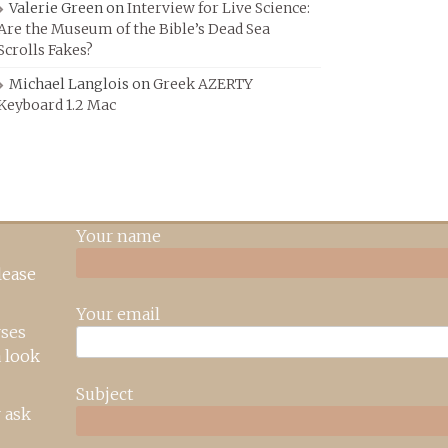
Valerie Green
on
Interview for Live Science:
Are the Museum of the Bible’s Dead Sea
Scrolls Fakes?
Michael Langlois
on
Greek AZERTY
Keyboard 1.2 Mac
Your name
lease
Your email
rses
 look
Subject
 ask