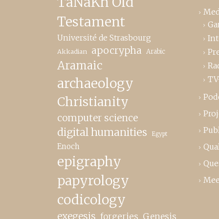
TaNaKh Old
Med
Testament
Ga
Université de Strasbourg
In
apocrypha
Pr
Akkadian
Arabic
Aramaic
Ra
TV
archaeology
Pod
Christianity
Proj
computer science
Publ
digital humanities
Egypt
Enoch
Qual
epigraphy
Que
papyrology
Mee
codicology
exegesis
forgeries
Genesis