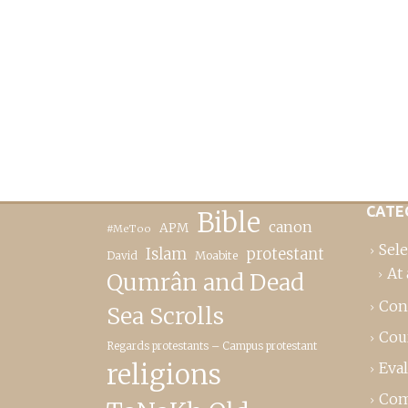
CATE
Bible
canon
APM
#MeToo
Sele
Islam
protestant
David
Moabite
At 
Qumrân and Dead
Con
Sea Scrolls
Cou
Regards protestants – Campus protestant
religions
Eva
Com