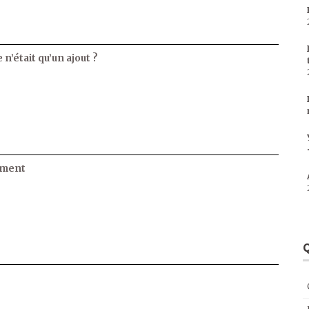
 n’était qu’un ajout ?
ament
Q