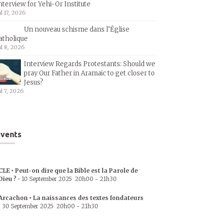
nterview for Yehi-Or Institute
ul 17, 2026
Un nouveau schisme dans l’Église
atholique
ul 8, 2026
Interview Regards Protestants: Should we
pray Our Father in Aramaic to get closer to
Jesus?
ul 7, 2026
vents
CLE • Peut-on dire que la Bible est la Parole de
Dieu ?
•
10 September 2025
20h00
-
21h30
Arcachon • La naissances des textes fondateurs
•
30 September 2025
20h00
-
21h30