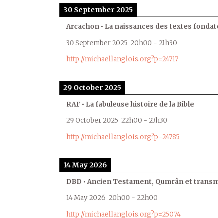
30 September 2025
Arcachon • La naissances des textes fondat
30 September 2025
20h00
-
21h30
http://michaellanglois.org?p=24717
29 October 2025
RAF • La fabuleuse histoire de la Bible
29 October 2025
22h00
-
23h30
http://michaellanglois.org?p=24785
14 May 2026
DBD • Ancien Testament, Qumrân et transmi
14 May 2026
20h00
-
22h00
http://michaellanglois.org?p=25074