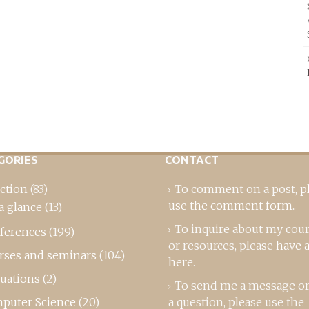
GORIES
CONTACT
ction
(83)
To comment on a post,
p
use the comment form
..
a glance
(13)
To inquire about my cou
ferences
(199)
or resources, please
have a
rses and seminars
(104)
here
.
luations
(2)
To send me a message or
puter Science
(20)
a question, please use the