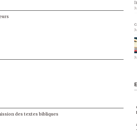
I
J
eurs
c
J
J
E
ssion des textes bibliques