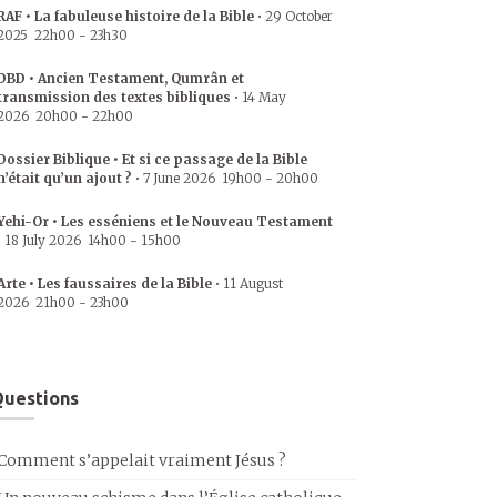
RAF • La fabuleuse histoire de la Bible
•
29 October
2025
22h00
-
23h30
DBD • Ancien Testament, Qumrân et
transmission des textes bibliques
•
14 May
2026
20h00
-
22h00
Dossier Biblique • Et si ce passage de la Bible
n’était qu’un ajout ?
•
7 June 2026
19h00
-
20h00
Yehi-Or • Les esséniens et le Nouveau Testament
•
18 July 2026
14h00
-
15h00
Arte • Les faussaires de la Bible
•
11 August
2026
21h00
-
23h00
uestions
Comment s’appelait vraiment Jésus ?