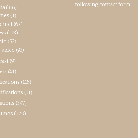
following contact form:
ia
(316)
mes
(1)
ternet
(67)
ess
(118)
dio
(52)
-Video
(93)
cast
(9)
ets
(41)
ications
(115)
ifications
(11)
stions
(347)
tings
(120)