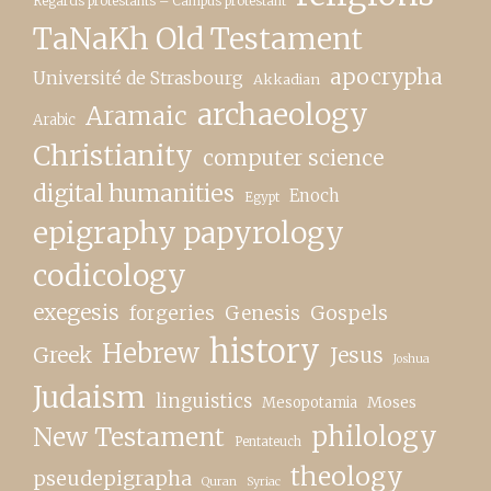
Regards protestants – Campus protestant
TaNaKh Old Testament
apocrypha
Université de Strasbourg
Akkadian
archaeology
Aramaic
Arabic
Christianity
computer science
digital humanities
Enoch
Egypt
epigraphy papyrology
codicology
exegesis
forgeries
Genesis
Gospels
history
Hebrew
Greek
Jesus
Joshua
Judaism
linguistics
Moses
Mesopotamia
New Testament
philology
Pentateuch
theology
pseudepigrapha
Quran
Syriac