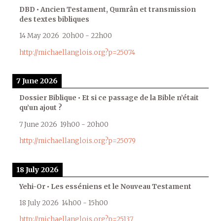
DBD • Ancien Testament, Qumrân et transmission
des textes bibliques
14 May 2026
20h00
-
22h00
http://michaellanglois.org?p=25074
7 June 2026
Dossier Biblique • Et si ce passage de la Bible n’était
qu’un ajout ?
7 June 2026
19h00
-
20h00
http://michaellanglois.org?p=25079
18 July 2026
Yehi-Or • Les esséniens et le Nouveau Testament
18 July 2026
14h00
-
15h00
http://michaellanglois.org?p=25137