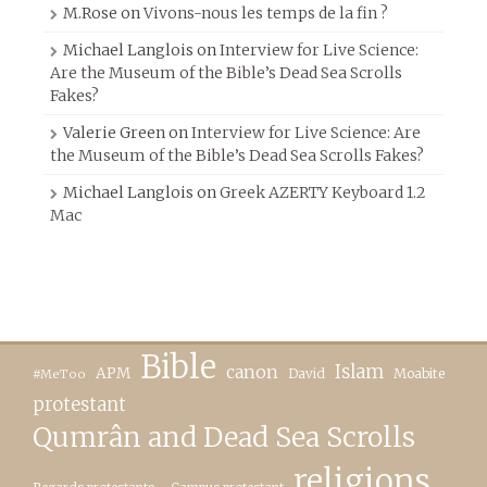
M.Rose
on
Vivons-nous les temps de la fin ?
Michael Langlois
on
Interview for Live Science:
Are the Museum of the Bible’s Dead Sea Scrolls
Fakes?
Valerie Green
on
Interview for Live Science: Are
the Museum of the Bible’s Dead Sea Scrolls Fakes?
Michael Langlois
on
Greek AZERTY Keyboard 1.2
Mac
Bible
canon
Islam
APM
David
Moabite
#MeToo
protestant
Qumrân and Dead Sea Scrolls
religions