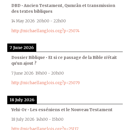
DBD • Ancien Testament, Qumrân et transmission
des textes bibliques
14 May 2026
20h00
-
22h00
http://michaellanglois.org?p=25074
7 June 2026
Dossier Biblique • Et si ce passage de la Bible n’était
qu’un ajout ?
7 June 2026
19h00
-
20h00
http://michaellanglois.org?p=25079
18 July 2026
Yehi-Or • Les esséniens et le Nouveau Testament
18 July 2026
14h00
-
15h00
http://michaellanglois.org?p=25137