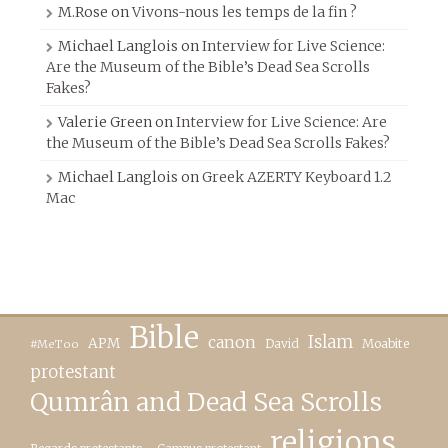
M.Rose
on
Vivons-nous les temps de la fin ?
Michael Langlois
on
Interview for Live Science:
Are the Museum of the Bible’s Dead Sea Scrolls
Fakes?
Valerie Green
on
Interview for Live Science: Are
the Museum of the Bible’s Dead Sea Scrolls Fakes?
Michael Langlois
on
Greek AZERTY Keyboard 1.2
Mac
Bible
canon
Islam
APM
David
Moabite
#MeToo
protestant
Qumrân and Dead Sea Scrolls
religions