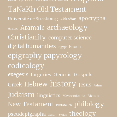
Regards protestants – Campus protestant
TaNaKh Old Testament
apocrypha
Université de Strasbourg
Akkadian
archaeology
Aramaic
Arabic
Christianity
computer science
digital humanities
Enoch
Egypt
epigraphy papyrology
codicology
exegesis
forgeries
Genesis
Gospels
history
Hebrew
Greek
Jesus
Joshua
Judaism
linguistics
Moses
Mesopotamia
New Testament
philology
Pentateuch
theology
pseudepigrapha
Quran
Syriac