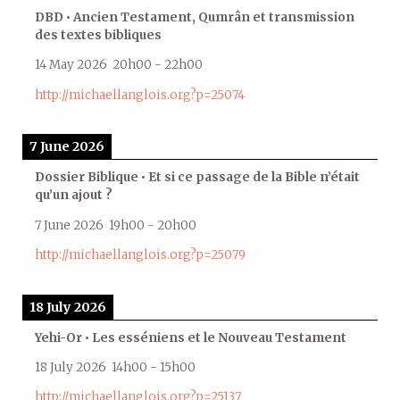
DBD • Ancien Testament, Qumrân et transmission
des textes bibliques
14 May 2026
20h00
-
22h00
http://michaellanglois.org?p=25074
7 June 2026
Dossier Biblique • Et si ce passage de la Bible n’était
qu’un ajout ?
7 June 2026
19h00
-
20h00
http://michaellanglois.org?p=25079
18 July 2026
Yehi-Or • Les esséniens et le Nouveau Testament
18 July 2026
14h00
-
15h00
http://michaellanglois.org?p=25137