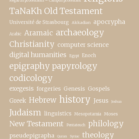
Regards protestants – Campus protestant
TaNaKh Old Testament
apocrypha
Université de Strasbourg
Akkadian
archaeology
Aramaic
Arabic
Christianity
computer science
digital humanities
Enoch
Egypt
epigraphy papyrology
codicology
exegesis
forgeries
Genesis
Gospels
history
Hebrew
Greek
Jesus
Joshua
Judaism
linguistics
Moses
Mesopotamia
New Testament
philology
Pentateuch
theology
pseudepigrapha
Quran
Syriac