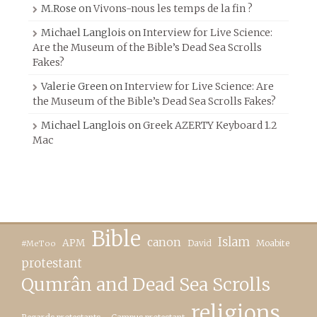
M.Rose
on
Vivons-nous les temps de la fin ?
Michael Langlois
on
Interview for Live Science:
Are the Museum of the Bible’s Dead Sea Scrolls
Fakes?
Valerie Green
on
Interview for Live Science: Are
the Museum of the Bible’s Dead Sea Scrolls Fakes?
Michael Langlois
on
Greek AZERTY Keyboard 1.2
Mac
Bible
canon
Islam
APM
David
Moabite
#MeToo
protestant
Qumrân and Dead Sea Scrolls
religions