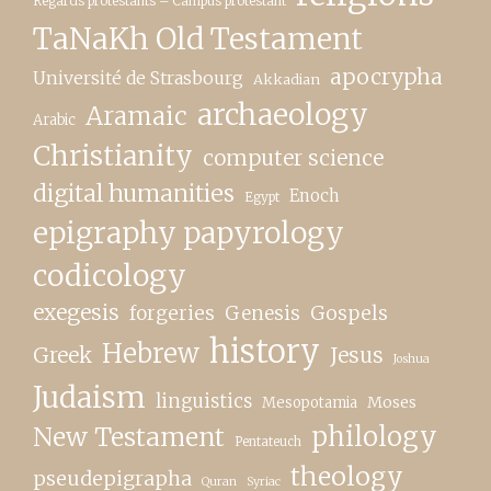
Regards protestants – Campus protestant
TaNaKh Old Testament
apocrypha
Université de Strasbourg
Akkadian
archaeology
Aramaic
Arabic
Christianity
computer science
digital humanities
Enoch
Egypt
epigraphy papyrology
codicology
exegesis
forgeries
Genesis
Gospels
history
Hebrew
Greek
Jesus
Joshua
Judaism
linguistics
Moses
Mesopotamia
New Testament
philology
Pentateuch
theology
pseudepigrapha
Quran
Syriac