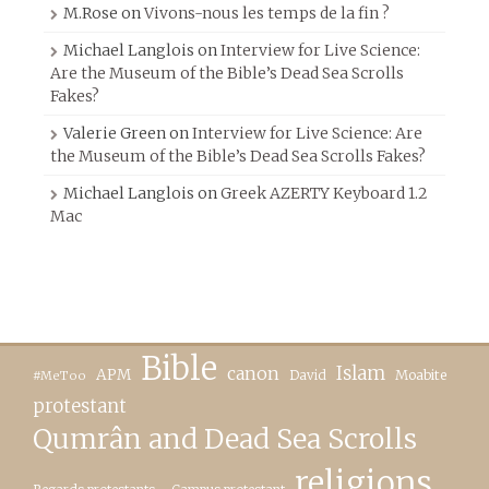
M.Rose
on
Vivons-nous les temps de la fin ?
Michael Langlois
on
Interview for Live Science:
Are the Museum of the Bible’s Dead Sea Scrolls
Fakes?
Valerie Green
on
Interview for Live Science: Are
the Museum of the Bible’s Dead Sea Scrolls Fakes?
Michael Langlois
on
Greek AZERTY Keyboard 1.2
Mac
Bible
canon
Islam
APM
David
Moabite
#MeToo
protestant
Qumrân and Dead Sea Scrolls
religions