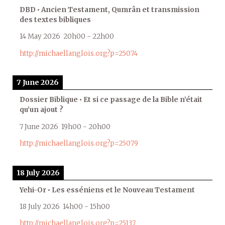
DBD • Ancien Testament, Qumrân et transmission
des textes bibliques
14 May 2026
20h00
-
22h00
http://michaellanglois.org?p=25074
7 June 2026
Dossier Biblique • Et si ce passage de la Bible n’était
qu’un ajout ?
7 June 2026
19h00
-
20h00
http://michaellanglois.org?p=25079
18 July 2026
Yehi-Or • Les esséniens et le Nouveau Testament
18 July 2026
14h00
-
15h00
http://michaellanglois.org?p=25137