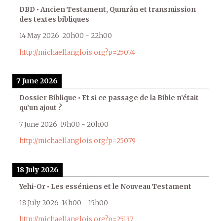
DBD • Ancien Testament, Qumrân et transmission
des textes bibliques
14 May 2026
20h00
-
22h00
http://michaellanglois.org?p=25074
7 June 2026
Dossier Biblique • Et si ce passage de la Bible n’était
qu’un ajout ?
7 June 2026
19h00
-
20h00
http://michaellanglois.org?p=25079
18 July 2026
Yehi-Or • Les esséniens et le Nouveau Testament
18 July 2026
14h00
-
15h00
http://michaellanglois.org?p=25137