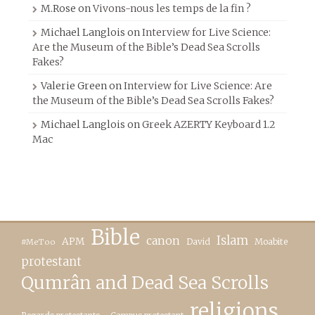
M.Rose
on
Vivons-nous les temps de la fin ?
Michael Langlois
on
Interview for Live Science:
Are the Museum of the Bible’s Dead Sea Scrolls
Fakes?
Valerie Green
on
Interview for Live Science: Are
the Museum of the Bible’s Dead Sea Scrolls Fakes?
Michael Langlois
on
Greek AZERTY Keyboard 1.2
Mac
Bible
canon
Islam
APM
David
Moabite
#MeToo
protestant
Qumrân and Dead Sea Scrolls
religions