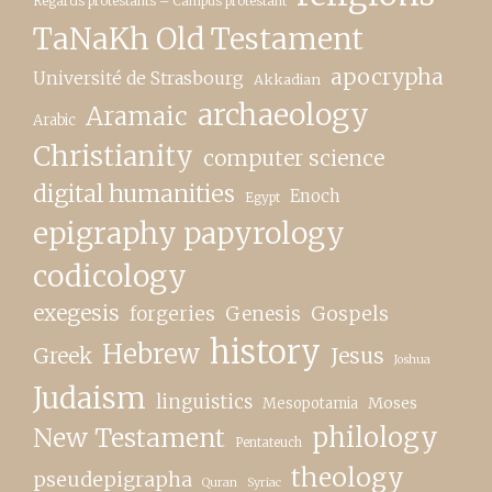
Regards protestants – Campus protestant
TaNaKh Old Testament
apocrypha
Université de Strasbourg
Akkadian
archaeology
Aramaic
Arabic
Christianity
computer science
digital humanities
Enoch
Egypt
epigraphy papyrology
codicology
exegesis
forgeries
Genesis
Gospels
history
Hebrew
Greek
Jesus
Joshua
Judaism
linguistics
Moses
Mesopotamia
New Testament
philology
Pentateuch
theology
pseudepigrapha
Quran
Syriac