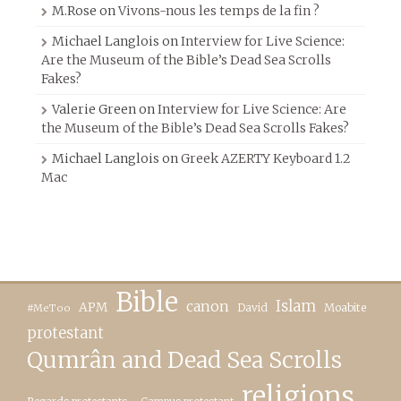
M.Rose
on
Vivons-nous les temps de la fin ?
Michael Langlois
on
Interview for Live Science:
Are the Museum of the Bible’s Dead Sea Scrolls
Fakes?
Valerie Green
on
Interview for Live Science: Are
the Museum of the Bible’s Dead Sea Scrolls Fakes?
Michael Langlois
on
Greek AZERTY Keyboard 1.2
Mac
Bible
canon
Islam
APM
David
Moabite
#MeToo
protestant
Qumrân and Dead Sea Scrolls
religions