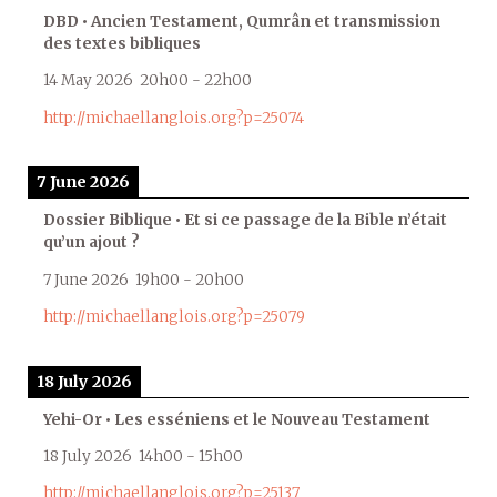
DBD • Ancien Testament, Qumrân et transmission
des textes bibliques
14 May 2026
20h00
-
22h00
http://michaellanglois.org?p=25074
7 June 2026
Dossier Biblique • Et si ce passage de la Bible n’était
qu’un ajout ?
7 June 2026
19h00
-
20h00
http://michaellanglois.org?p=25079
18 July 2026
Yehi-Or • Les esséniens et le Nouveau Testament
18 July 2026
14h00
-
15h00
http://michaellanglois.org?p=25137