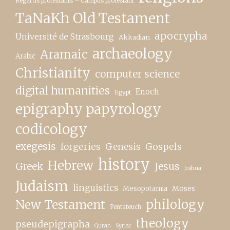
Regards protestants – Campus protestant
TaNaKh Old Testament
apocrypha
Université de Strasbourg
Akkadian
archaeology
Aramaic
Arabic
Christianity
computer science
digital humanities
Enoch
Egypt
epigraphy papyrology
codicology
exegesis
forgeries
Genesis
Gospels
history
Hebrew
Greek
Jesus
Joshua
Judaism
linguistics
Moses
Mesopotamia
New Testament
philology
Pentateuch
theology
pseudepigrapha
Quran
Syriac