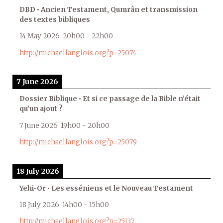
DBD • Ancien Testament, Qumrân et transmission
des textes bibliques
14 May 2026
20h00
-
22h00
http://michaellanglois.org?p=25074
7 June 2026
Dossier Biblique • Et si ce passage de la Bible n’était
qu’un ajout ?
7 June 2026
19h00
-
20h00
http://michaellanglois.org?p=25079
18 July 2026
Yehi-Or • Les esséniens et le Nouveau Testament
18 July 2026
14h00
-
15h00
http://michaellanglois.org?p=25137