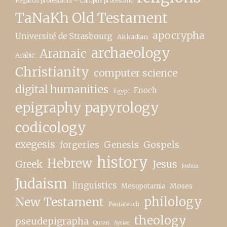
Regards protestants – Campus protestant
TaNaKh Old Testament
apocrypha
Université de Strasbourg
Akkadian
archaeology
Aramaic
Arabic
Christianity
computer science
digital humanities
Enoch
Egypt
epigraphy papyrology
codicology
exegesis
forgeries
Genesis
Gospels
history
Hebrew
Greek
Jesus
Joshua
Judaism
linguistics
Moses
Mesopotamia
New Testament
philology
Pentateuch
theology
pseudepigrapha
Quran
Syriac