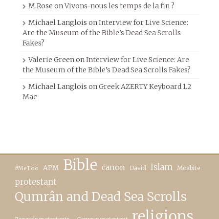
M.Rose
on
Vivons-nous les temps de la fin ?
Michael Langlois
on
Interview for Live Science:
Are the Museum of the Bible’s Dead Sea Scrolls
Fakes?
Valerie Green
on
Interview for Live Science: Are
the Museum of the Bible’s Dead Sea Scrolls Fakes?
Michael Langlois
on
Greek AZERTY Keyboard 1.2
Mac
Bible
canon
Islam
APM
David
Moabite
#MeToo
protestant
Qumrân and Dead Sea Scrolls
religions