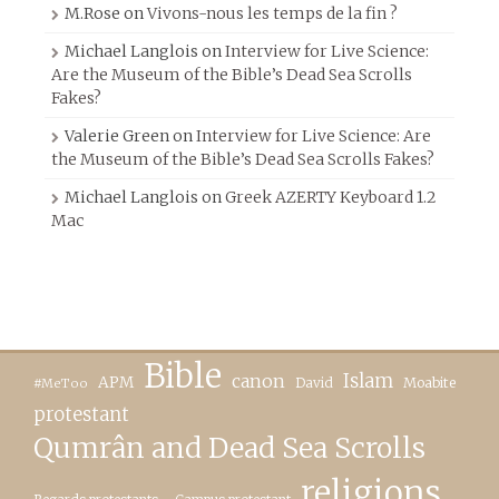
M.Rose
on
Vivons-nous les temps de la fin ?
Michael Langlois
on
Interview for Live Science:
Are the Museum of the Bible’s Dead Sea Scrolls
Fakes?
Valerie Green
on
Interview for Live Science: Are
the Museum of the Bible’s Dead Sea Scrolls Fakes?
Michael Langlois
on
Greek AZERTY Keyboard 1.2
Mac
Bible
canon
Islam
APM
David
Moabite
#MeToo
protestant
Qumrân and Dead Sea Scrolls
religions