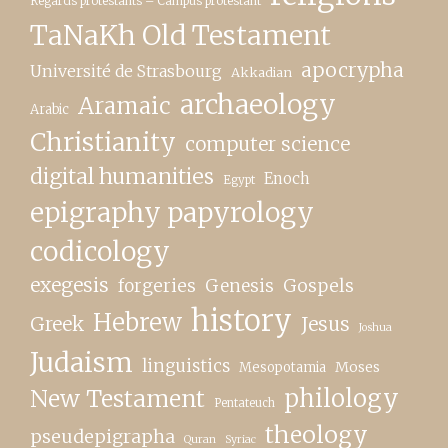
Regards protestants – Campus protestant
TaNaKh Old Testament
apocrypha
Université de Strasbourg
Akkadian
archaeology
Aramaic
Arabic
Christianity
computer science
digital humanities
Enoch
Egypt
epigraphy papyrology
codicology
exegesis
forgeries
Genesis
Gospels
history
Hebrew
Greek
Jesus
Joshua
Judaism
linguistics
Moses
Mesopotamia
New Testament
philology
Pentateuch
theology
pseudepigrapha
Quran
Syriac