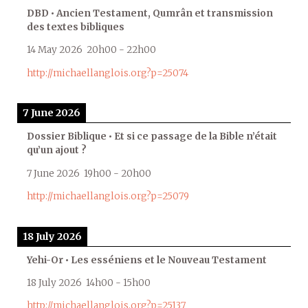
DBD • Ancien Testament, Qumrân et transmission
des textes bibliques
14 May 2026
20h00
-
22h00
http://michaellanglois.org?p=25074
7 June 2026
Dossier Biblique • Et si ce passage de la Bible n’était
qu’un ajout ?
7 June 2026
19h00
-
20h00
http://michaellanglois.org?p=25079
18 July 2026
Yehi-Or • Les esséniens et le Nouveau Testament
18 July 2026
14h00
-
15h00
http://michaellanglois.org?p=25137