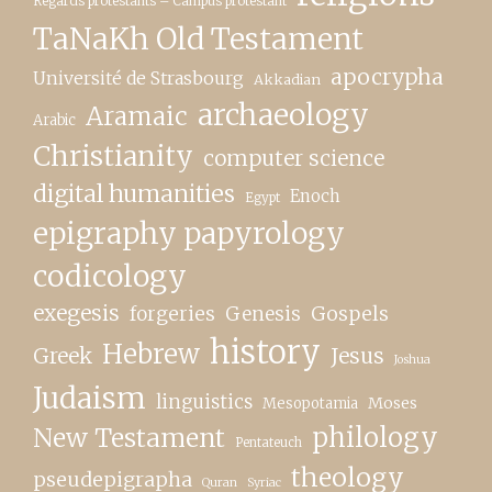
Regards protestants – Campus protestant
TaNaKh Old Testament
apocrypha
Université de Strasbourg
Akkadian
archaeology
Aramaic
Arabic
Christianity
computer science
digital humanities
Enoch
Egypt
epigraphy papyrology
codicology
exegesis
forgeries
Genesis
Gospels
history
Hebrew
Greek
Jesus
Joshua
Judaism
linguistics
Moses
Mesopotamia
New Testament
philology
Pentateuch
theology
pseudepigrapha
Quran
Syriac