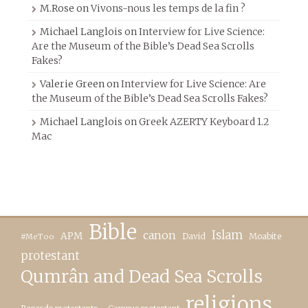
M.Rose
on
Vivons-nous les temps de la fin ?
Michael Langlois
on
Interview for Live Science:
Are the Museum of the Bible’s Dead Sea Scrolls
Fakes?
Valerie Green
on
Interview for Live Science: Are
the Museum of the Bible’s Dead Sea Scrolls Fakes?
Michael Langlois
on
Greek AZERTY Keyboard 1.2
Mac
Bible
canon
Islam
APM
David
Moabite
#MeToo
protestant
Qumrân and Dead Sea Scrolls
religions