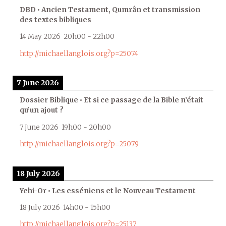
DBD • Ancien Testament, Qumrân et transmission
des textes bibliques
14 May 2026
20h00
-
22h00
http://michaellanglois.org?p=25074
7 June 2026
Dossier Biblique • Et si ce passage de la Bible n’était
qu’un ajout ?
7 June 2026
19h00
-
20h00
http://michaellanglois.org?p=25079
18 July 2026
Yehi-Or • Les esséniens et le Nouveau Testament
18 July 2026
14h00
-
15h00
http://michaellanglois.org?p=25137