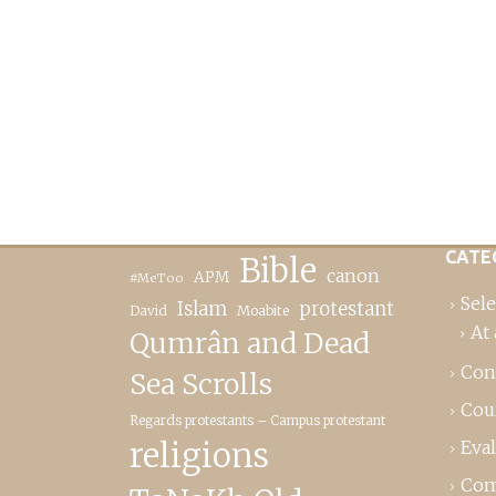
CATE
Bible
canon
APM
#MeToo
Sele
Islam
protestant
David
Moabite
At 
Qumrân and Dead
Con
Sea Scrolls
Cou
Regards protestants – Campus protestant
religions
Eva
Com