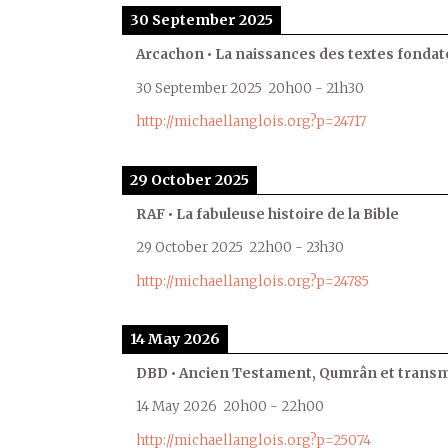
30 September 2025
Arcachon • La naissances des textes fondat
30 September 2025
20h00
-
21h30
http://michaellanglois.org?p=24717
29 October 2025
RAF • La fabuleuse histoire de la Bible
29 October 2025
22h00
-
23h30
http://michaellanglois.org?p=24785
14 May 2026
DBD • Ancien Testament, Qumrân et transmi
14 May 2026
20h00
-
22h00
http://michaellanglois.org?p=25074