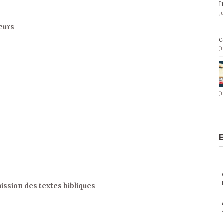
I
J
eurs
c
J
J
E
ssion des textes bibliques