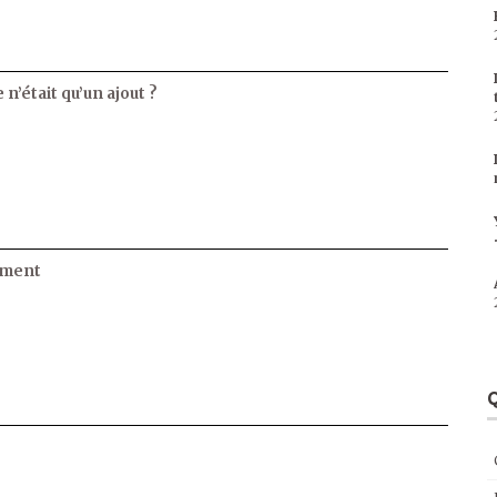
 n’était qu’un ajout ?
ament
Q