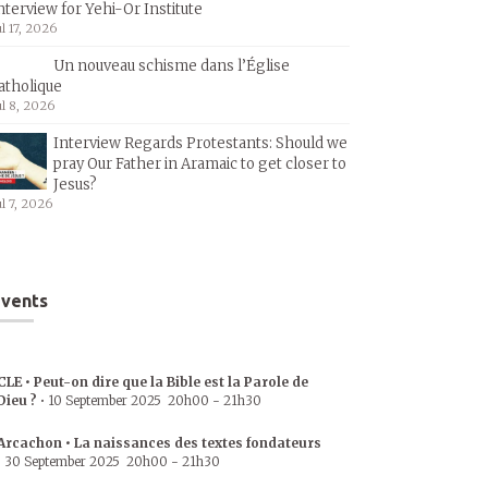
nterview for Yehi-Or Institute
ul 17, 2026
Un nouveau schisme dans l’Église
atholique
ul 8, 2026
Interview Regards Protestants: Should we
pray Our Father in Aramaic to get closer to
Jesus?
ul 7, 2026
vents
CLE • Peut-on dire que la Bible est la Parole de
Dieu ?
•
10 September 2025
20h00
-
21h30
Arcachon • La naissances des textes fondateurs
•
30 September 2025
20h00
-
21h30