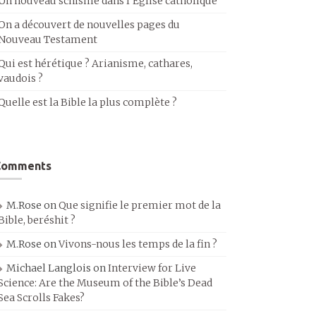
Un nouveau schisme dans l’Église catholique
On a découvert de nouvelles pages du
Nouveau Testament
Qui est hérétique ? Arianisme, cathares,
vaudois ?
Quelle est la Bible la plus complète ?
Comments
M.Rose
on
Que signifie le premier mot de la
Bible, beréshit ?
M.Rose
on
Vivons-nous les temps de la fin ?
Michael Langlois
on
Interview for Live
Science: Are the Museum of the Bible’s Dead
Sea Scrolls Fakes?