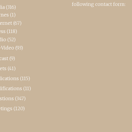
following contact form:
ia
(316)
mes
(1)
ternet
(67)
ess
(118)
dio
(52)
-Video
(93)
cast
(9)
ets
(41)
ications
(115)
ifications
(11)
stions
(347)
tings
(120)