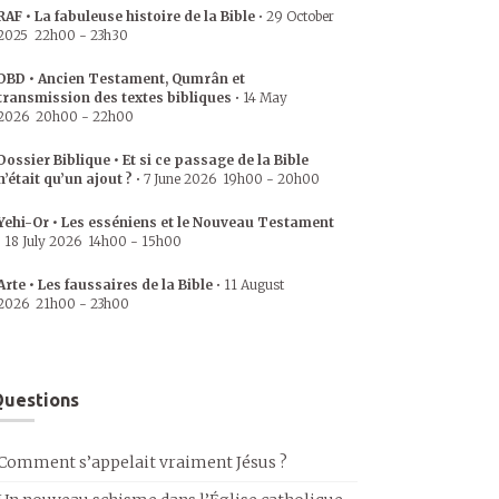
RAF • La fabuleuse histoire de la Bible
•
29 October
2025
22h00
-
23h30
DBD • Ancien Testament, Qumrân et
transmission des textes bibliques
•
14 May
2026
20h00
-
22h00
Dossier Biblique • Et si ce passage de la Bible
n’était qu’un ajout ?
•
7 June 2026
19h00
-
20h00
Yehi-Or • Les esséniens et le Nouveau Testament
•
18 July 2026
14h00
-
15h00
Arte • Les faussaires de la Bible
•
11 August
2026
21h00
-
23h00
uestions
Comment s’appelait vraiment Jésus ?