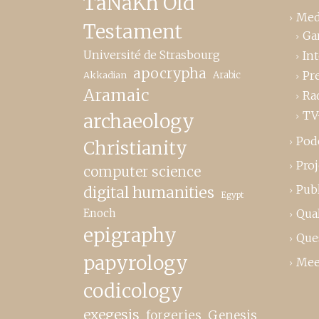
TaNaKh Old
Med
Testament
Ga
Université de Strasbourg
In
apocrypha
Pr
Akkadian
Arabic
Aramaic
Ra
TV
archaeology
Pod
Christianity
Proj
computer science
Publ
digital humanities
Egypt
Enoch
Qual
epigraphy
Que
papyrology
Mee
codicology
exegesis
forgeries
Genesis