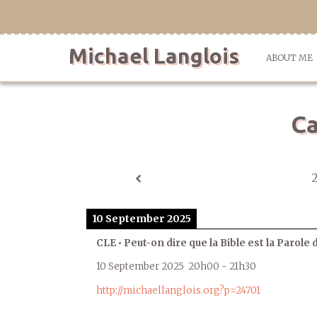
Skip
to
content
Michael Langlois
ABOUT ME
Ca
10 September 2025
CLE • Peut-on dire que la Bible est la Parole 
10 September 2025
20h00
-
21h30
http://michaellanglois.org?p=24701