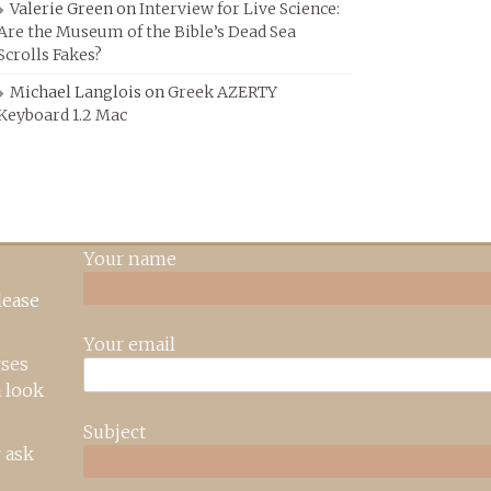
Valerie Green
on
Interview for Live Science:
Are the Museum of the Bible’s Dead Sea
Scrolls Fakes?
Michael Langlois
on
Greek AZERTY
Keyboard 1.2 Mac
Your name
lease
Your email
rses
 look
Subject
 ask