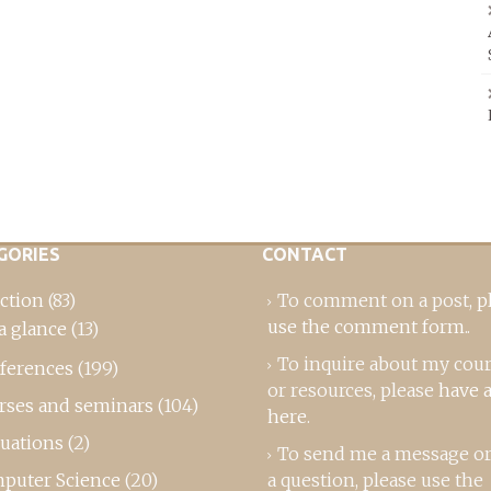
GORIES
CONTACT
ction
(83)
To comment on a post,
p
use the comment form
..
a glance
(13)
To inquire about my cou
ferences
(199)
or resources, please
have a
rses and seminars
(104)
here
.
luations
(2)
To send me a message or
puter Science
(20)
a question, please use the