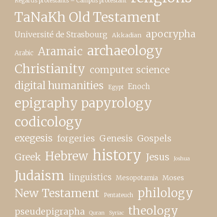
Regards protestants – Campus protestant
TaNaKh Old Testament
apocrypha
Université de Strasbourg
Akkadian
archaeology
Aramaic
Arabic
Christianity
computer science
digital humanities
Enoch
Egypt
epigraphy papyrology
codicology
exegesis
forgeries
Genesis
Gospels
history
Hebrew
Greek
Jesus
Joshua
Judaism
linguistics
Moses
Mesopotamia
New Testament
philology
Pentateuch
theology
pseudepigrapha
Quran
Syriac