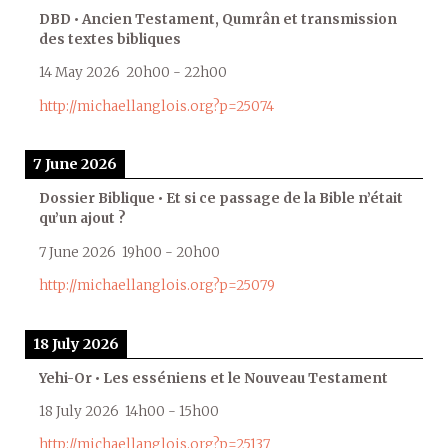
DBD • Ancien Testament, Qumrân et transmission
des textes bibliques
14 May 2026
20h00
-
22h00
http://michaellanglois.org?p=25074
7 June 2026
Dossier Biblique • Et si ce passage de la Bible n’était
qu’un ajout ?
7 June 2026
19h00
-
20h00
http://michaellanglois.org?p=25079
18 July 2026
Yehi-Or • Les esséniens et le Nouveau Testament
18 July 2026
14h00
-
15h00
http://michaellanglois.org?p=25137