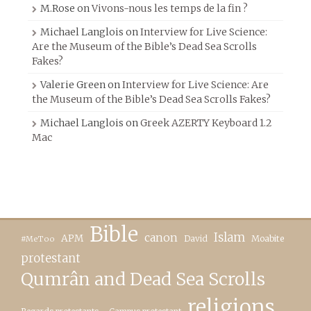
M.Rose
on
Vivons-nous les temps de la fin ?
Michael Langlois
on
Interview for Live Science:
Are the Museum of the Bible’s Dead Sea Scrolls
Fakes?
Valerie Green
on
Interview for Live Science: Are
the Museum of the Bible’s Dead Sea Scrolls Fakes?
Michael Langlois
on
Greek AZERTY Keyboard 1.2
Mac
Bible
canon
Islam
APM
David
Moabite
#MeToo
protestant
Qumrân and Dead Sea Scrolls
religions