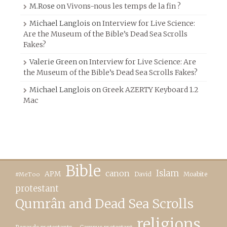
M.Rose
on
Vivons-nous les temps de la fin ?
Michael Langlois
on
Interview for Live Science:
Are the Museum of the Bible’s Dead Sea Scrolls
Fakes?
Valerie Green
on
Interview for Live Science: Are
the Museum of the Bible’s Dead Sea Scrolls Fakes?
Michael Langlois
on
Greek AZERTY Keyboard 1.2
Mac
Bible
canon
Islam
APM
David
Moabite
#MeToo
protestant
Qumrân and Dead Sea Scrolls
religions