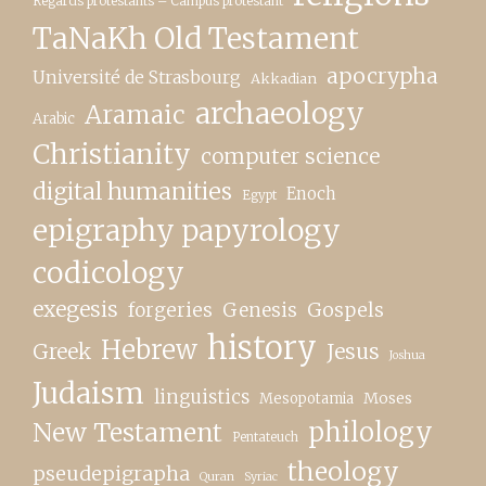
Regards protestants – Campus protestant
TaNaKh Old Testament
apocrypha
Université de Strasbourg
Akkadian
archaeology
Aramaic
Arabic
Christianity
computer science
digital humanities
Enoch
Egypt
epigraphy papyrology
codicology
exegesis
forgeries
Genesis
Gospels
history
Hebrew
Greek
Jesus
Joshua
Judaism
linguistics
Moses
Mesopotamia
New Testament
philology
Pentateuch
theology
pseudepigrapha
Quran
Syriac