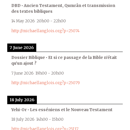
DBD • Ancien Testament, Qumrân et transmission
des textes bibliques
14 May 2026
20h00
-
22h00
http://michaellanglois.org?p=25074
7 June 2026
Dossier Biblique • Et si ce passage de la Bible n’était
qu’un ajout ?
7 June 2026
19h00
-
20h00
http://michaellanglois.org?p=25079
18 July 2026
Yehi-Or • Les esséniens et le Nouveau Testament
18 July 2026
14h00
-
15h00
http://michaellanglois.org?p=25137