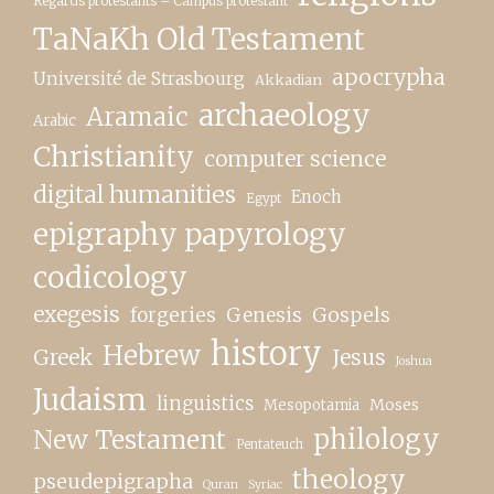
Regards protestants – Campus protestant
TaNaKh Old Testament
apocrypha
Université de Strasbourg
Akkadian
archaeology
Aramaic
Arabic
Christianity
computer science
digital humanities
Enoch
Egypt
epigraphy papyrology
codicology
exegesis
forgeries
Genesis
Gospels
history
Hebrew
Greek
Jesus
Joshua
Judaism
linguistics
Moses
Mesopotamia
New Testament
philology
Pentateuch
theology
pseudepigrapha
Quran
Syriac