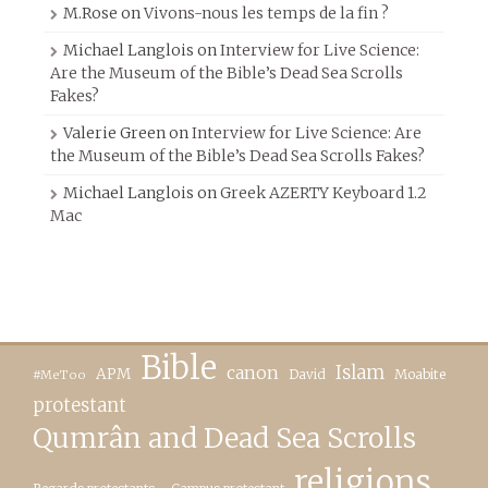
M.Rose
on
Vivons-nous les temps de la fin ?
Michael Langlois
on
Interview for Live Science:
Are the Museum of the Bible’s Dead Sea Scrolls
Fakes?
Valerie Green
on
Interview for Live Science: Are
the Museum of the Bible’s Dead Sea Scrolls Fakes?
Michael Langlois
on
Greek AZERTY Keyboard 1.2
Mac
Bible
canon
Islam
APM
David
Moabite
#MeToo
protestant
Qumrân and Dead Sea Scrolls
religions