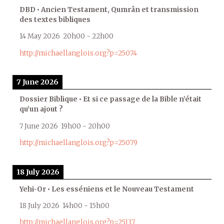
DBD • Ancien Testament, Qumrân et transmission
des textes bibliques
14 May 2026
20h00
-
22h00
http://michaellanglois.org?p=25074
7 June 2026
Dossier Biblique • Et si ce passage de la Bible n’était
qu’un ajout ?
7 June 2026
19h00
-
20h00
http://michaellanglois.org?p=25079
18 July 2026
Yehi-Or • Les esséniens et le Nouveau Testament
18 July 2026
14h00
-
15h00
http://michaellanglois.org?p=25137