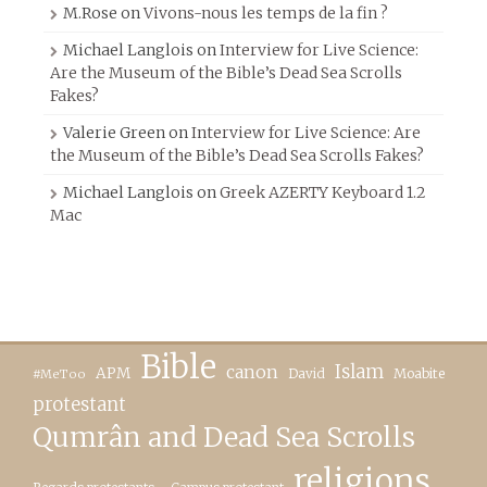
M.Rose
on
Vivons-nous les temps de la fin ?
Michael Langlois
on
Interview for Live Science:
Are the Museum of the Bible’s Dead Sea Scrolls
Fakes?
Valerie Green
on
Interview for Live Science: Are
the Museum of the Bible’s Dead Sea Scrolls Fakes?
Michael Langlois
on
Greek AZERTY Keyboard 1.2
Mac
Bible
canon
Islam
APM
David
Moabite
#MeToo
protestant
Qumrân and Dead Sea Scrolls
religions