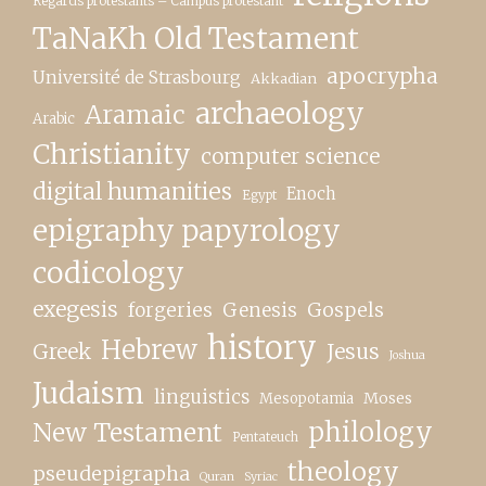
Regards protestants – Campus protestant
TaNaKh Old Testament
apocrypha
Université de Strasbourg
Akkadian
archaeology
Aramaic
Arabic
Christianity
computer science
digital humanities
Enoch
Egypt
epigraphy papyrology
codicology
exegesis
forgeries
Genesis
Gospels
history
Hebrew
Greek
Jesus
Joshua
Judaism
linguistics
Moses
Mesopotamia
New Testament
philology
Pentateuch
theology
pseudepigrapha
Quran
Syriac