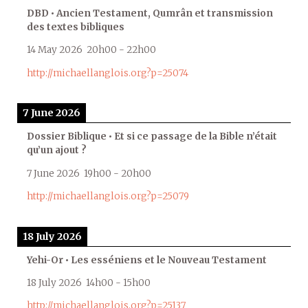
DBD • Ancien Testament, Qumrân et transmission
des textes bibliques
14 May 2026
20h00
-
22h00
http://michaellanglois.org?p=25074
7 June 2026
Dossier Biblique • Et si ce passage de la Bible n’était
qu’un ajout ?
7 June 2026
19h00
-
20h00
http://michaellanglois.org?p=25079
18 July 2026
Yehi-Or • Les esséniens et le Nouveau Testament
18 July 2026
14h00
-
15h00
http://michaellanglois.org?p=25137