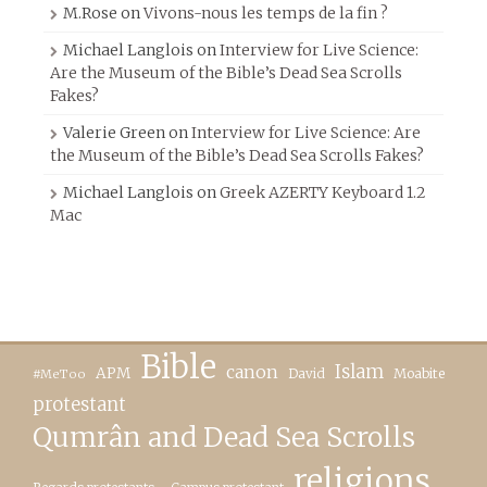
M.Rose
on
Vivons-nous les temps de la fin ?
Michael Langlois
on
Interview for Live Science:
Are the Museum of the Bible’s Dead Sea Scrolls
Fakes?
Valerie Green
on
Interview for Live Science: Are
the Museum of the Bible’s Dead Sea Scrolls Fakes?
Michael Langlois
on
Greek AZERTY Keyboard 1.2
Mac
Bible
canon
Islam
APM
David
Moabite
#MeToo
protestant
Qumrân and Dead Sea Scrolls
religions