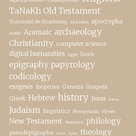
Regards protestants – Campus protestant
TaNaKh Old Testament
apocrypha
Université de Strasbourg
Akkadian
archaeology
Aramaic
Arabic
Christianity
computer science
digital humanities
Enoch
Egypt
epigraphy papyrology
codicology
exegesis
forgeries
Genesis
Gospels
history
Hebrew
Greek
Jesus
Joshua
Judaism
linguistics
Moses
Mesopotamia
New Testament
philology
Pentateuch
theology
pseudepigrapha
Quran
Syriac