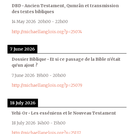
DBD • Ancien Testament, Qumrân et transmission
des textes bibliques
14 May 2026
20h00
-
22h00
http://michaellanglois.org?p=25074
7 June 2026
Dossier Biblique • Et si ce passage de la Bible n’était
qu’un ajout ?
7 June 2026
19h00
-
20h00
http://michaellanglois.org?p=25079
18 July 2026
Yehi-Or • Les esséniens et le Nouveau Testament
18 July 2026
14h00
-
15h00
http://michaellanglois.org?p=25137