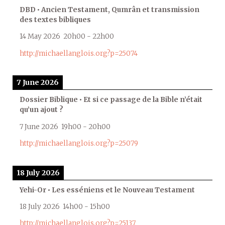
DBD • Ancien Testament, Qumrân et transmission
des textes bibliques
14 May 2026
20h00
-
22h00
http://michaellanglois.org?p=25074
7 June 2026
Dossier Biblique • Et si ce passage de la Bible n’était
qu’un ajout ?
7 June 2026
19h00
-
20h00
http://michaellanglois.org?p=25079
18 July 2026
Yehi-Or • Les esséniens et le Nouveau Testament
18 July 2026
14h00
-
15h00
http://michaellanglois.org?p=25137