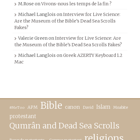
M.Rose
on
Vivons-nous les temps de la fin ?
Michael Langlois
on
Interview for Live Science:
Are the Museum of the Bible’s Dead Sea Scrolls
Fakes?
Valerie Green
on
Interview for Live Science: Are
the Museum of the Bible’s Dead Sea Scrolls Fakes?
Michael Langlois
on
Greek AZERTY Keyboard 1.2
Mac
Bible
canon
Islam
APM
David
Moabite
#MeToo
protestant
Qumrân and Dead Sea Scrolls
religions