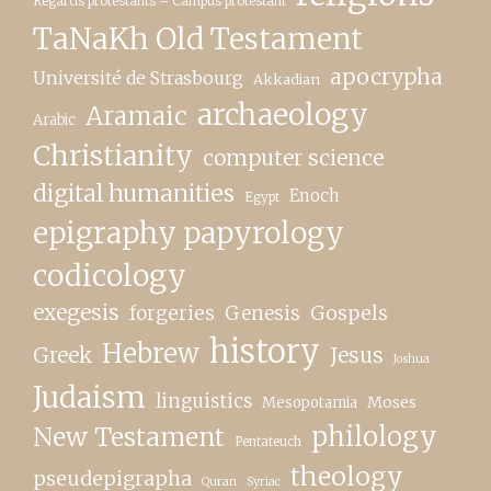
Regards protestants – Campus protestant
TaNaKh Old Testament
apocrypha
Université de Strasbourg
Akkadian
archaeology
Aramaic
Arabic
Christianity
computer science
digital humanities
Enoch
Egypt
epigraphy papyrology
codicology
exegesis
forgeries
Genesis
Gospels
history
Hebrew
Greek
Jesus
Joshua
Judaism
linguistics
Moses
Mesopotamia
New Testament
philology
Pentateuch
theology
pseudepigrapha
Quran
Syriac