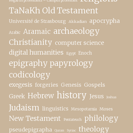
Regards protestants – Campus protestant
TaNaKh Old Testament
apocrypha
Université de Strasbourg
Akkadian
archaeology
Aramaic
Arabic
Christianity
computer science
digital humanities
Enoch
Egypt
epigraphy papyrology
codicology
exegesis
forgeries
Genesis
Gospels
history
Hebrew
Greek
Jesus
Joshua
Judaism
linguistics
Moses
Mesopotamia
New Testament
philology
Pentateuch
theology
pseudepigrapha
Quran
Syriac