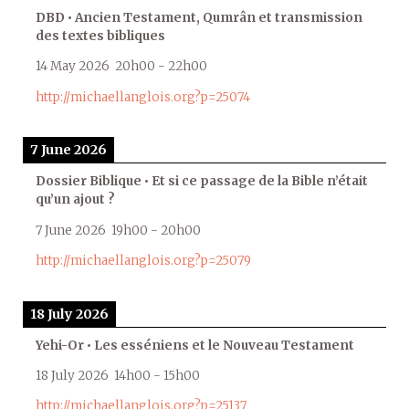
DBD • Ancien Testament, Qumrân et transmission
des textes bibliques
14 May 2026
20h00
-
22h00
http://michaellanglois.org?p=25074
7 June 2026
Dossier Biblique • Et si ce passage de la Bible n’était
qu’un ajout ?
7 June 2026
19h00
-
20h00
http://michaellanglois.org?p=25079
18 July 2026
Yehi-Or • Les esséniens et le Nouveau Testament
18 July 2026
14h00
-
15h00
http://michaellanglois.org?p=25137