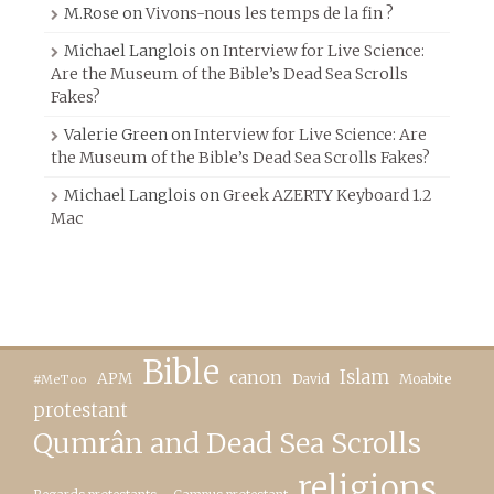
M.Rose
on
Vivons-nous les temps de la fin ?
Michael Langlois
on
Interview for Live Science:
Are the Museum of the Bible’s Dead Sea Scrolls
Fakes?
Valerie Green
on
Interview for Live Science: Are
the Museum of the Bible’s Dead Sea Scrolls Fakes?
Michael Langlois
on
Greek AZERTY Keyboard 1.2
Mac
Bible
canon
Islam
APM
David
Moabite
#MeToo
protestant
Qumrân and Dead Sea Scrolls
religions