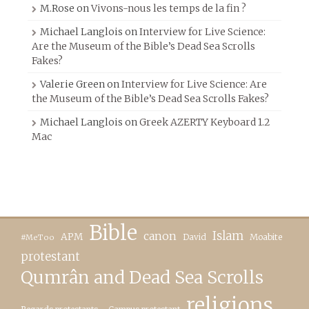
M.Rose
on
Vivons-nous les temps de la fin ?
Michael Langlois
on
Interview for Live Science:
Are the Museum of the Bible’s Dead Sea Scrolls
Fakes?
Valerie Green
on
Interview for Live Science: Are
the Museum of the Bible’s Dead Sea Scrolls Fakes?
Michael Langlois
on
Greek AZERTY Keyboard 1.2
Mac
Bible
canon
Islam
APM
David
Moabite
#MeToo
protestant
Qumrân and Dead Sea Scrolls
religions