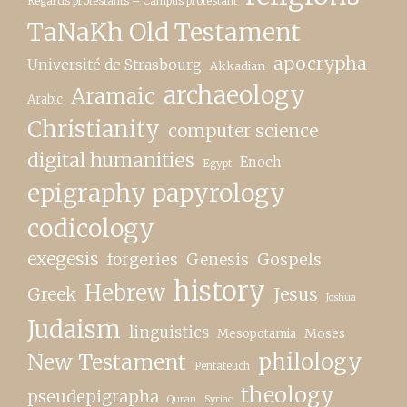
Regards protestants – Campus protestant
TaNaKh Old Testament
apocrypha
Université de Strasbourg
Akkadian
archaeology
Aramaic
Arabic
Christianity
computer science
digital humanities
Enoch
Egypt
epigraphy papyrology
codicology
exegesis
forgeries
Genesis
Gospels
history
Hebrew
Greek
Jesus
Joshua
Judaism
linguistics
Moses
Mesopotamia
New Testament
philology
Pentateuch
theology
pseudepigrapha
Quran
Syriac