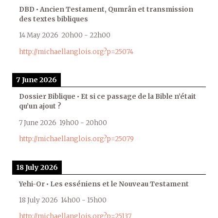
DBD • Ancien Testament, Qumrân et transmission
des textes bibliques
14 May 2026
20h00
-
22h00
http://michaellanglois.org?p=25074
7 June 2026
Dossier Biblique • Et si ce passage de la Bible n’était
qu’un ajout ?
7 June 2026
19h00
-
20h00
http://michaellanglois.org?p=25079
18 July 2026
Yehi-Or • Les esséniens et le Nouveau Testament
18 July 2026
14h00
-
15h00
http://michaellanglois.org?p=25137