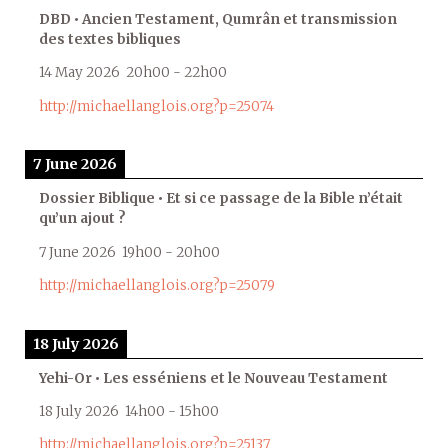
DBD • Ancien Testament, Qumrân et transmission
des textes bibliques
14 May 2026
20h00
-
22h00
http://michaellanglois.org?p=25074
7 June 2026
Dossier Biblique • Et si ce passage de la Bible n’était
qu’un ajout ?
7 June 2026
19h00
-
20h00
http://michaellanglois.org?p=25079
18 July 2026
Yehi-Or • Les esséniens et le Nouveau Testament
18 July 2026
14h00
-
15h00
http://michaellanglois.org?p=25137