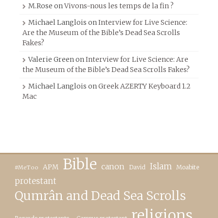
M.Rose
on
Vivons-nous les temps de la fin ?
Michael Langlois
on
Interview for Live Science:
Are the Museum of the Bible’s Dead Sea Scrolls
Fakes?
Valerie Green
on
Interview for Live Science: Are
the Museum of the Bible’s Dead Sea Scrolls Fakes?
Michael Langlois
on
Greek AZERTY Keyboard 1.2
Mac
Bible
canon
Islam
APM
David
Moabite
#MeToo
protestant
Qumrân and Dead Sea Scrolls
religions