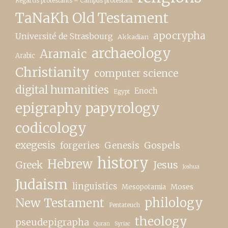
Regards protestants – Campus protestant
TaNaKh Old Testament
apocrypha
Université de Strasbourg
Akkadian
archaeology
Aramaic
Arabic
Christianity
computer science
digital humanities
Enoch
Egypt
epigraphy papyrology
codicology
exegesis
forgeries
Genesis
Gospels
history
Hebrew
Greek
Jesus
Joshua
Judaism
linguistics
Moses
Mesopotamia
New Testament
philology
Pentateuch
theology
pseudepigrapha
Quran
Syriac