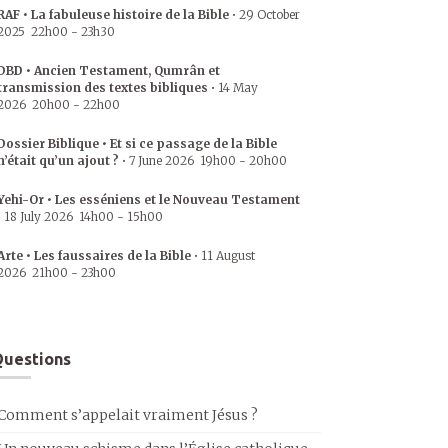
RAF • La fabuleuse histoire de la Bible
•
29 October
2025
22h00
-
23h30
DBD • Ancien Testament, Qumrân et
transmission des textes bibliques
•
14 May
2026
20h00
-
22h00
Dossier Biblique • Et si ce passage de la Bible
n’était qu’un ajout ?
•
7 June 2026
19h00
-
20h00
Yehi-Or • Les esséniens et le Nouveau Testament
•
18 July 2026
14h00
-
15h00
Arte • Les faussaires de la Bible
•
11 August
2026
21h00
-
23h00
uestions
Comment s’appelait vraiment Jésus ?