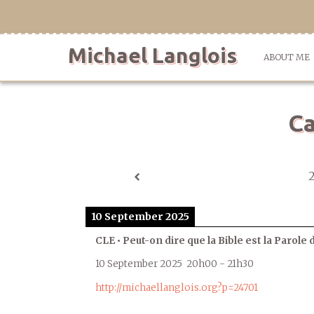
Skip
to
content
Michael Langlois
ABOUT ME
Ca
10 September 2025
CLE • Peut-on dire que la Bible est la Parole 
10 September 2025
20h00
-
21h30
http://michaellanglois.org?p=24701