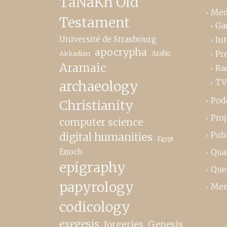
TaNaKh Old
Med
Testament
Ga
Université de Strasbourg
In
apocrypha
Pr
Akkadian
Arabic
Aramaic
Ra
TV
archaeology
Pod
Christianity
Proj
computer science
Publ
digital humanities
Egypt
Enoch
Qual
epigraphy
Que
papyrology
Mee
codicology
exegesis
forgeries
Genesis