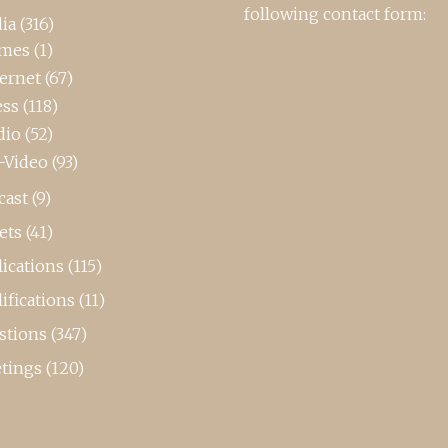
following contact form:
ia
(316)
mes
(1)
ternet
(67)
ess
(118)
dio
(52)
-Video
(93)
cast
(9)
ets
(41)
ications
(115)
ifications
(11)
stions
(347)
tings
(120)