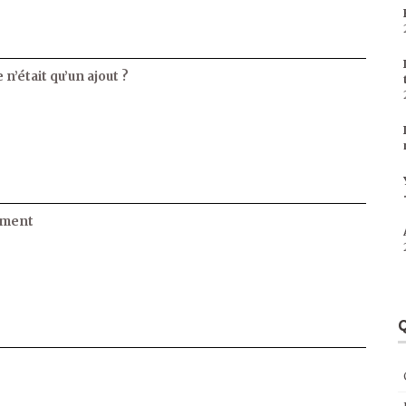
 n’était qu’un ajout ?
ament
Q