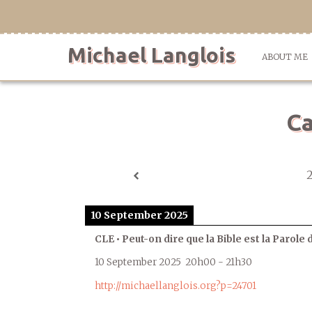
Skip
to
content
Michael Langlois
ABOUT ME
Ca
10 September 2025
CLE • Peut-on dire que la Bible est la Parole 
10 September 2025
20h00
-
21h30
http://michaellanglois.org?p=24701