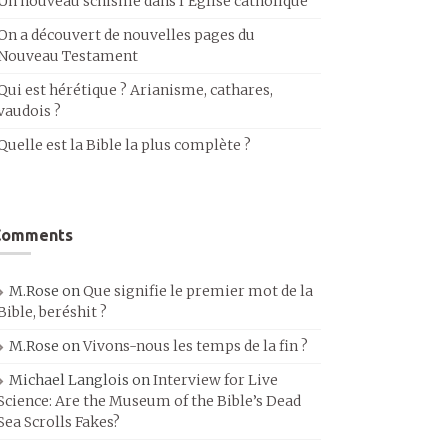
Un nouveau schisme dans l’Église catholique
On a découvert de nouvelles pages du
Nouveau Testament
Qui est hérétique ? Arianisme, cathares,
vaudois ?
Quelle est la Bible la plus complète ?
Comments
M.Rose
on
Que signifie le premier mot de la
Bible, beréshit ?
M.Rose
on
Vivons-nous les temps de la fin ?
Michael Langlois
on
Interview for Live
Science: Are the Museum of the Bible’s Dead
Sea Scrolls Fakes?