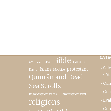
CATE
Bible
canon
APM
#MeToo
Sele
Islam
protestant
David
Moabite
At 
Qumrân and Dead
Con
Sea Scrolls
Cou
Regards protestants – Campus protestant
religions
Eva
Com