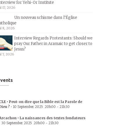
nterview for Yehi-Or Institute
ul 17, 2026
Un nouveau schisme dans l’Église
atholique
ul 8, 2026
Interview Regards Protestants: Should we
pray Our Father in Aramaic to get closer to
Jesus?
ul 7, 2026
vents
CLE • Peut-on dire que la Bible est la Parole de
Dieu ?
•
10 September 2025
20h00
-
21h30
Arcachon • La naissances des textes fondateurs
•
30 September 2025
20h00
-
21h30