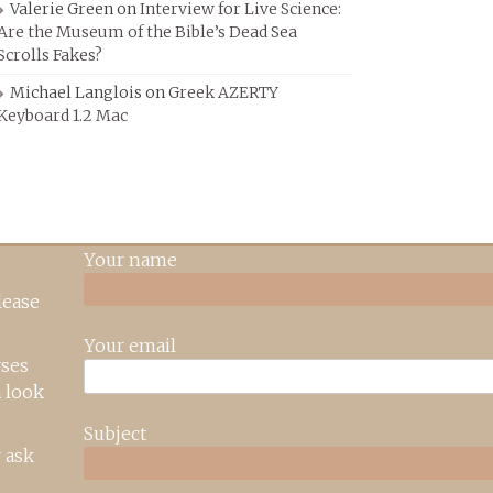
Valerie Green
on
Interview for Live Science:
Are the Museum of the Bible’s Dead Sea
Scrolls Fakes?
Michael Langlois
on
Greek AZERTY
Keyboard 1.2 Mac
Your name
lease
Your email
rses
 look
Subject
 ask