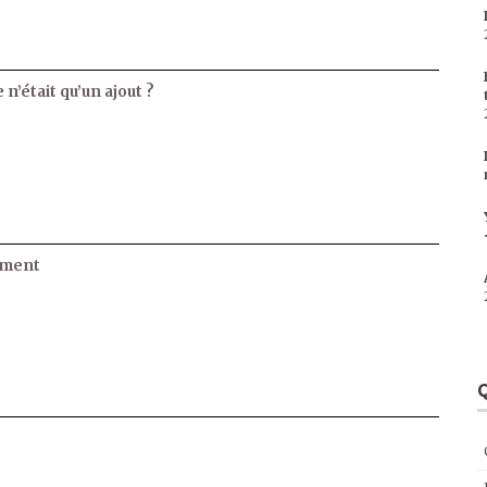
 n’était qu’un ajout ?
ament
Q