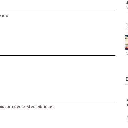
I
J
eurs
c
J
J
E
ssion des textes bibliques