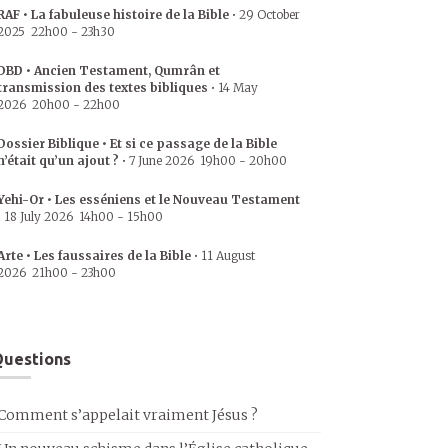
RAF • La fabuleuse histoire de la Bible
•
29 October
2025
22h00
-
23h30
DBD • Ancien Testament, Qumrân et
transmission des textes bibliques
•
14 May
2026
20h00
-
22h00
Dossier Biblique • Et si ce passage de la Bible
n’était qu’un ajout ?
•
7 June 2026
19h00
-
20h00
Yehi-Or • Les esséniens et le Nouveau Testament
•
18 July 2026
14h00
-
15h00
Arte • Les faussaires de la Bible
•
11 August
2026
21h00
-
23h00
uestions
Comment s’appelait vraiment Jésus ?