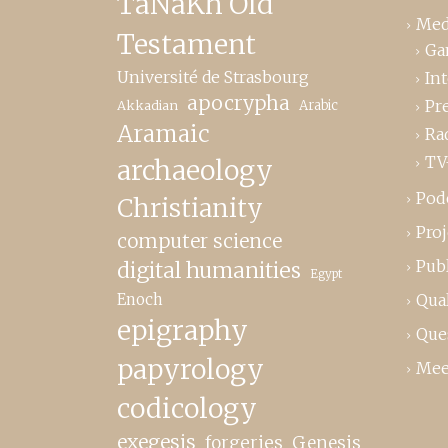
TaNaKh Old
Med
Testament
Ga
Université de Strasbourg
In
apocrypha
Pr
Akkadian
Arabic
Aramaic
Ra
TV
archaeology
Pod
Christianity
Proj
computer science
Publ
digital humanities
Egypt
Enoch
Qual
epigraphy
Que
papyrology
Mee
codicology
exegesis
forgeries
Genesis