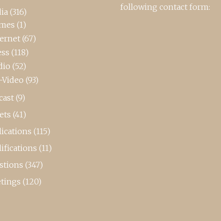
following contact form:
ia
(316)
mes
(1)
ternet
(67)
ess
(118)
dio
(52)
-Video
(93)
cast
(9)
ets
(41)
ications
(115)
ifications
(11)
stions
(347)
tings
(120)