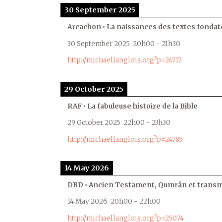
30 September 2025
Arcachon • La naissances des textes fondat
30 September 2025
20h00
-
21h30
http://michaellanglois.org?p=24717
29 October 2025
RAF • La fabuleuse histoire de la Bible
29 October 2025
22h00
-
23h30
http://michaellanglois.org?p=24785
14 May 2026
DBD • Ancien Testament, Qumrân et transmi
14 May 2026
20h00
-
22h00
http://michaellanglois.org?p=25074