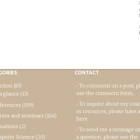
GORIES
CONTACT
ction
(83)
To comment on a post,
p
use the comment form
..
a glance
(13)
To inquire about my cou
ferences
(199)
or resources, please
have a
rses and seminars
(104)
here
.
luations
(2)
To send me a message or
puter Science
(20)
a question, please use the