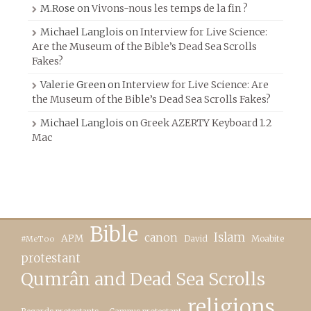
M.Rose
on
Vivons-nous les temps de la fin ?
Michael Langlois
on
Interview for Live Science:
Are the Museum of the Bible’s Dead Sea Scrolls
Fakes?
Valerie Green
on
Interview for Live Science: Are
the Museum of the Bible’s Dead Sea Scrolls Fakes?
Michael Langlois
on
Greek AZERTY Keyboard 1.2
Mac
Bible
canon
Islam
APM
David
Moabite
#MeToo
protestant
Qumrân and Dead Sea Scrolls
religions