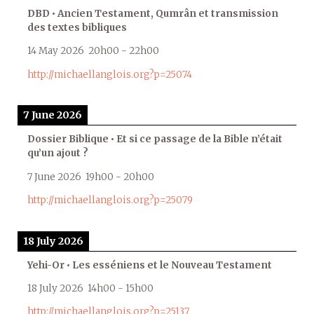
DBD • Ancien Testament, Qumrân et transmission
des textes bibliques
14 May 2026
20h00
-
22h00
http://michaellanglois.org?p=25074
7 June 2026
Dossier Biblique • Et si ce passage de la Bible n’était
qu’un ajout ?
7 June 2026
19h00
-
20h00
http://michaellanglois.org?p=25079
18 July 2026
Yehi-Or • Les esséniens et le Nouveau Testament
18 July 2026
14h00
-
15h00
http://michaellanglois.org?p=25137