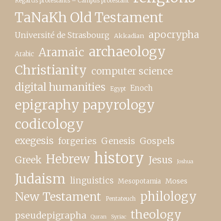
Regards protestants – Campus protestant
TaNaKh Old Testament
apocrypha
Université de Strasbourg
Akkadian
archaeology
Aramaic
Arabic
Christianity
computer science
digital humanities
Enoch
Egypt
epigraphy papyrology
codicology
exegesis
forgeries
Genesis
Gospels
history
Hebrew
Greek
Jesus
Joshua
Judaism
linguistics
Moses
Mesopotamia
New Testament
philology
Pentateuch
theology
pseudepigrapha
Quran
Syriac