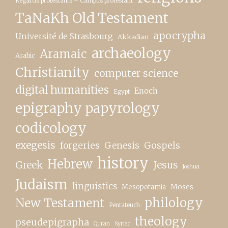
Regards protestants – Campus protestant
TaNaKh Old Testament
apocrypha
Université de Strasbourg
Akkadian
archaeology
Aramaic
Arabic
Christianity
computer science
digital humanities
Enoch
Egypt
epigraphy papyrology
codicology
exegesis
forgeries
Genesis
Gospels
history
Hebrew
Greek
Jesus
Joshua
Judaism
linguistics
Moses
Mesopotamia
New Testament
philology
Pentateuch
theology
pseudepigrapha
Quran
Syriac