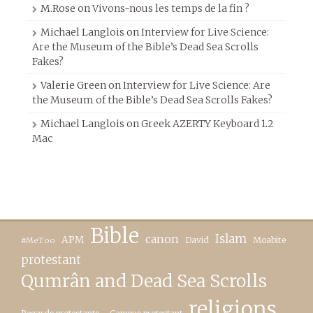
M.Rose
on
Vivons-nous les temps de la fin ?
Michael Langlois
on
Interview for Live Science:
Are the Museum of the Bible’s Dead Sea Scrolls
Fakes?
Valerie Green
on
Interview for Live Science: Are
the Museum of the Bible’s Dead Sea Scrolls Fakes?
Michael Langlois
on
Greek AZERTY Keyboard 1.2
Mac
Bible
canon
Islam
APM
David
Moabite
#MeToo
protestant
Qumrân and Dead Sea Scrolls
religions