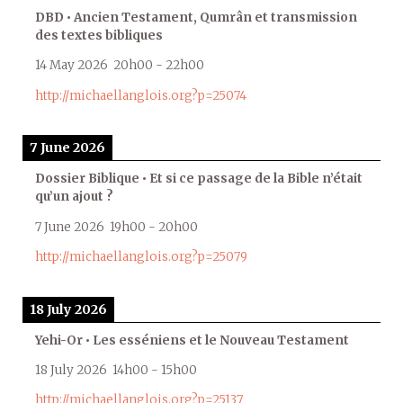
DBD • Ancien Testament, Qumrân et transmission
des textes bibliques
14 May 2026
20h00
-
22h00
http://michaellanglois.org?p=25074
7 June 2026
Dossier Biblique • Et si ce passage de la Bible n’était
qu’un ajout ?
7 June 2026
19h00
-
20h00
http://michaellanglois.org?p=25079
18 July 2026
Yehi-Or • Les esséniens et le Nouveau Testament
18 July 2026
14h00
-
15h00
http://michaellanglois.org?p=25137