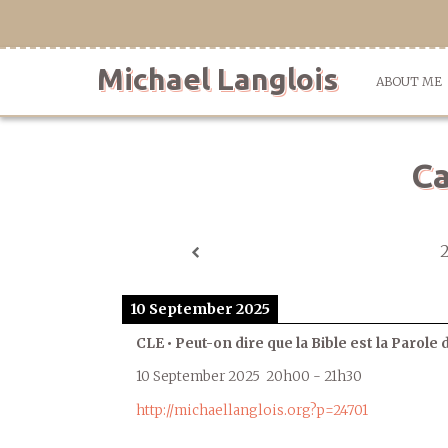
Skip
to
content
Michael Langlois
ABOUT ME
Ca
10 September 2025
CLE • Peut-on dire que la Bible est la Parole 
10 September 2025
20h00
-
21h30
http://michaellanglois.org?p=24701