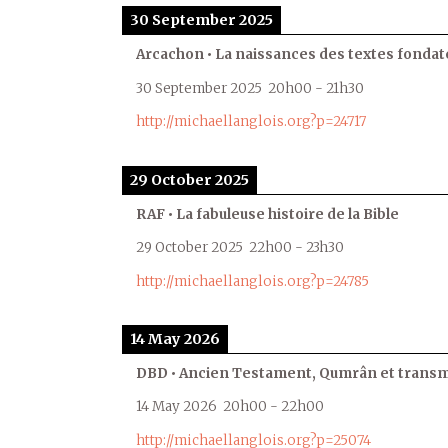
30 September 2025
Arcachon • La naissances des textes fondat
30 September 2025
20h00
-
21h30
http://michaellanglois.org?p=24717
29 October 2025
RAF • La fabuleuse histoire de la Bible
29 October 2025
22h00
-
23h30
http://michaellanglois.org?p=24785
14 May 2026
DBD • Ancien Testament, Qumrân et transmi
14 May 2026
20h00
-
22h00
http://michaellanglois.org?p=25074