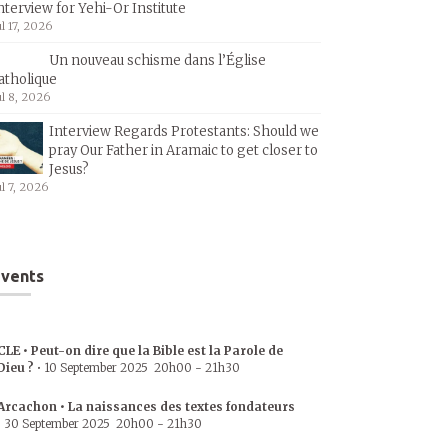
nterview for Yehi-Or Institute
ul 17, 2026
Un nouveau schisme dans l’Église
atholique
ul 8, 2026
Interview Regards Protestants: Should we
pray Our Father in Aramaic to get closer to
Jesus?
ul 7, 2026
vents
CLE • Peut-on dire que la Bible est la Parole de
Dieu ?
•
10 September 2025
20h00
-
21h30
Arcachon • La naissances des textes fondateurs
•
30 September 2025
20h00
-
21h30