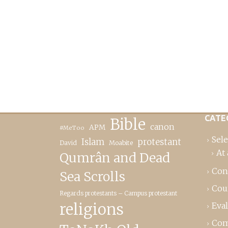
CATE
Bible
canon
APM
#MeToo
Sele
Islam
protestant
David
Moabite
At 
Qumrân and Dead
Con
Sea Scrolls
Cou
Regards protestants – Campus protestant
religions
Eva
Com