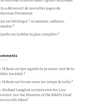
Un nouveau schisme dans l’Église catholique
On a découvert de nouvelles pages du
Nouveau Testament
Qui est hérétique ? Arianisme, cathares,
vaudois ?
Quelle est la Bible la plus complète ?
Comments
M.Rose
on
Que signifie le premier mot de la
Bible, beréshit ?
M.Rose
on
Vivons-nous les temps de la fin ?
Michael Langlois
on
Interview for Live
Science: Are the Museum of the Bible’s Dead
Sea Scrolls Fakes?