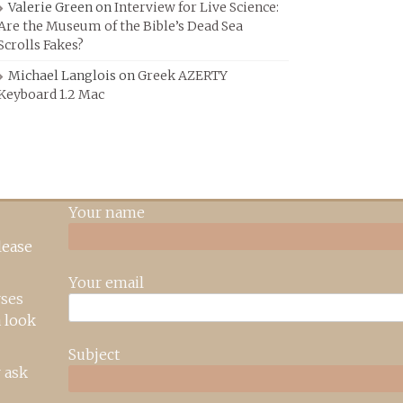
Valerie Green
on
Interview for Live Science:
Are the Museum of the Bible’s Dead Sea
Scrolls Fakes?
Michael Langlois
on
Greek AZERTY
Keyboard 1.2 Mac
Your name
lease
Your email
rses
 look
Subject
 ask