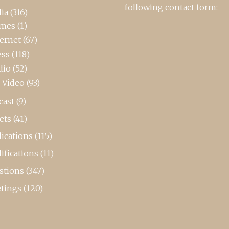
following contact form:
ia
(316)
mes
(1)
ternet
(67)
ess
(118)
dio
(52)
-Video
(93)
cast
(9)
ets
(41)
ications
(115)
ifications
(11)
stions
(347)
tings
(120)