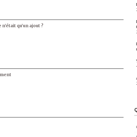
 n’était qu’un ajout ?
ament
Q