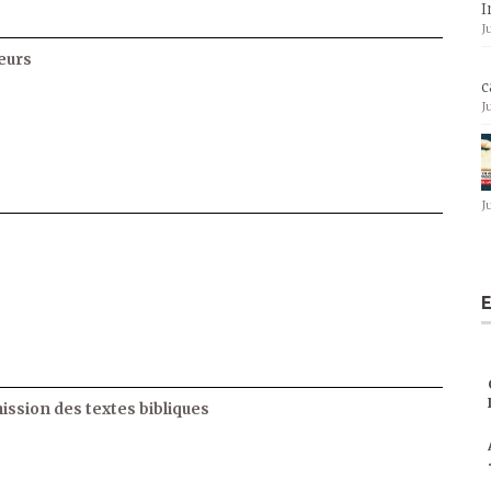
I
J
eurs
c
J
J
E
ssion des textes bibliques