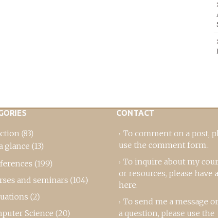
GORIES
CONTACT
ction
(83)
To comment on a post,
p
use the comment form
..
a glance
(13)
To inquire about my cou
ferences
(199)
or resources, please
have a
rses and seminars
(104)
here
.
luations
(2)
To send me a message or
puter Science
(20)
a question, please use the