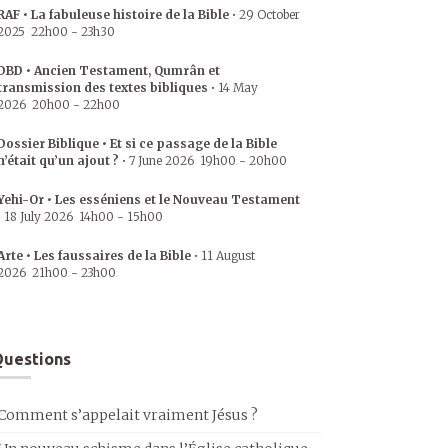
RAF • La fabuleuse histoire de la Bible
•
29 October
2025
22h00
-
23h30
DBD • Ancien Testament, Qumrân et
transmission des textes bibliques
•
14 May
2026
20h00
-
22h00
Dossier Biblique • Et si ce passage de la Bible
n’était qu’un ajout ?
•
7 June 2026
19h00
-
20h00
Yehi-Or • Les esséniens et le Nouveau Testament
•
18 July 2026
14h00
-
15h00
Arte • Les faussaires de la Bible
•
11 August
2026
21h00
-
23h00
uestions
Comment s’appelait vraiment Jésus ?