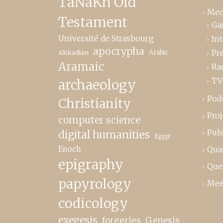
TaNaKh Old
Med
Testament
Ga
Université de Strasbourg
In
apocrypha
Pr
Akkadian
Arabic
Aramaic
Ra
TV
archaeology
Pod
Christianity
Proj
computer science
Publ
digital humanities
Egypt
Enoch
Qual
epigraphy
Que
papyrology
Mee
codicology
exegesis
forgeries
Genesis