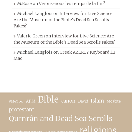
M.Rose
on
Vivons-nous les temps de la fin ?
Michael Langlois
on
Interview for Live Science:
Are the Museum of the Bible’s Dead Sea Scrolls
Fakes?
Valerie Green
on
Interview for Live Science: Are
the Museum of the Bible’s Dead Sea Scrolls Fakes?
Michael Langlois
on
Greek AZERTY Keyboard 1.2
Mac
Bible
canon
Islam
APM
David
Moabite
#MeToo
protestant
Qumrân and Dead Sea Scrolls
religions