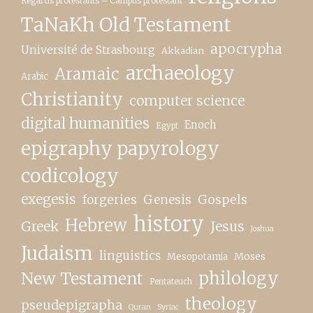
Regards protestants – Campus protestant
TaNaKh Old Testament
apocrypha
Université de Strasbourg
Akkadian
archaeology
Aramaic
Arabic
Christianity
computer science
digital humanities
Enoch
Egypt
epigraphy papyrology
codicology
exegesis
forgeries
Genesis
Gospels
history
Hebrew
Greek
Jesus
Joshua
Judaism
linguistics
Moses
Mesopotamia
New Testament
philology
Pentateuch
theology
pseudepigrapha
Quran
Syriac