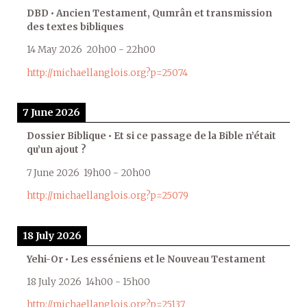
DBD • Ancien Testament, Qumrân et transmission
des textes bibliques
14 May 2026
20h00
-
22h00
http://michaellanglois.org?p=25074
7 June 2026
Dossier Biblique • Et si ce passage de la Bible n’était
qu’un ajout ?
7 June 2026
19h00
-
20h00
http://michaellanglois.org?p=25079
18 July 2026
Yehi-Or • Les esséniens et le Nouveau Testament
18 July 2026
14h00
-
15h00
http://michaellanglois.org?p=25137